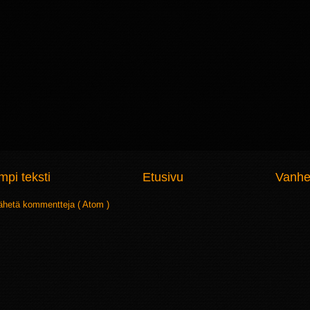
pi teksti
Etusivu
Vanhe
ähetä kommentteja ( Atom )