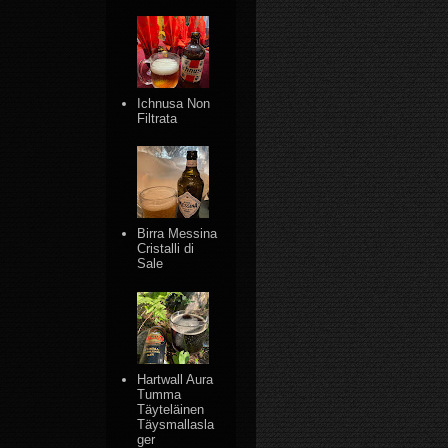
Ichnusa Non
Filtrata
Birra Messina
Cristalli di
Sale
Hartwall Aura
Tumma
Täyteläinen
Täysmallasla
ger