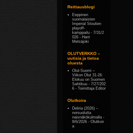
Reittausblogi
Eeppinen
suomalaisten
Imperial Stoutien
playoff-
kamppailu
- 7/31/2
026
- Harri
Metsäjoki
OLUTVERKKO –
uutisia ja tietoa
oluesta
Olut-Suomi –
Viikon Olut 31-26:
Elokuu on Suomen
Sahtikuu
- 7/27/202
6
- Toimittaja Editor
Olutkoira
Deliria (2026) –
norsuolutta
naisnäkökulmalla
-
8/6/2026
- Olutkoir
a