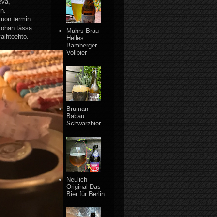
eva,
on.
tuon termin
kohan tässä
Mahrs Bräu
vaihtoehto.
Helles
Bamberger
Vollbier
Bruman
Babau
Schwarzbier
Neulich
Original Das
Bier für Berlin