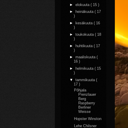
►
elokuuta
( 15 )
►
heinäkuuta
( 17
)
►
kesäkuuta
( 16
)
►
toukokuuta
( 18
)
►
huhtikuuta
( 17
)
►
maaliskuuta
(
16 )
►
helmikuuta
( 15
)
▼
tammikuuta
(
17 )
Põhjala
Prenzlauer
Berg
Raspberry
Berliner
Weisse
Hopster Winston
Lehe Chilsner