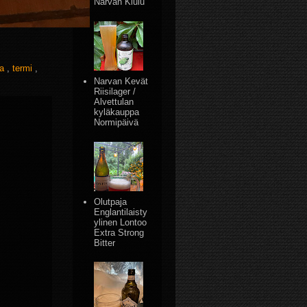
Narvan Kiulu
va
,
termi
,
Narvan Kevät
Riisilager /
Alvettulan
kyläkauppa
Normipäivä
Olutpaja
Englantilaisty
ylinen Lontoo
Extra Strong
Bitter