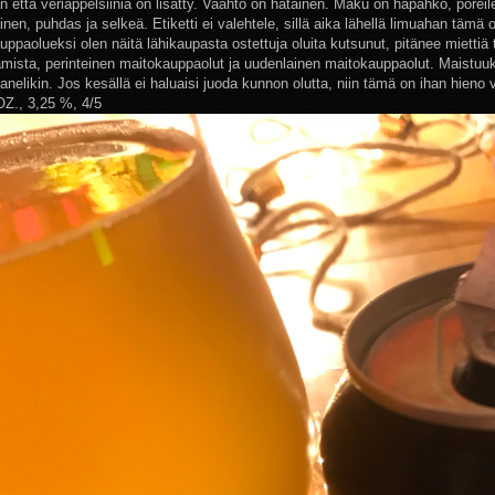
n että veriappelsiiniä on lisätty. Vaahto on hätäinen. Maku on hapahko, poreil
inen, puhdas ja selkeä. Etiketti ei valehtele, sillä aika lähellä limuahan tämä 
ppaolueksi olen näitä lähikaupasta ostettuja oluita kutsunut, pitänee miettiä 
amista, perinteinen maitokauppaolut ja uudenlainen maitokauppaolut. Maistuu
nelikin. Jos kesällä ei haluaisi juoda kunnon olutta, niin tämä on ihan hieno 
OZ., 3,25 %, 4/5