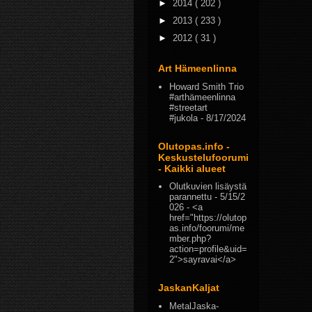
►
2014
( 202 )
►
2013
( 233 )
►
2012
( 31 )
Art Hämeenlinna
Howard Smith Trio
#arthämeenlinna
#streetart
#jukola
- 8/17/2024
Olutopas.info -
Keskustelufoorumi
- Kaikki alueet
Olutkuvien lisäystä
parannettu
- 5/15/2
026
- <a
href="https://olutop
as.info/foorumi/me
mber.php?
action=profile&uid=
2">sayravai</a>
JaskanKaljat
MetalJaska-