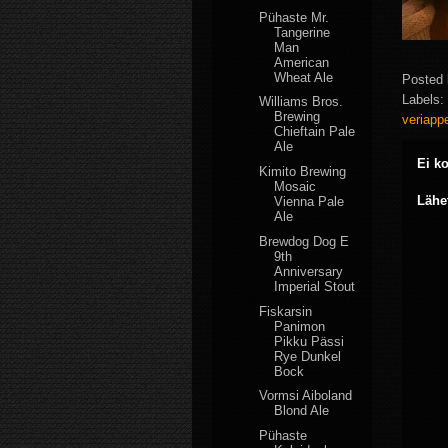
Pühaste Mr.
Tangerine
Man
American
Wheat Ale
Posted
Labels:
Williams Bros.
Brewing
veriappe
Chieftain Pale
Ale
Ei k
Kimito Brewing
Mosaic
Lähe
Vienna Pale
Ale
Brewdog Dog E
9th
Anniversary
Imperial Stout
Fiskarsin
Panimon
Pikku Pässi
Rye Dunkel
Bock
Vormsi Aiboland
Blond Ale
Pühaste