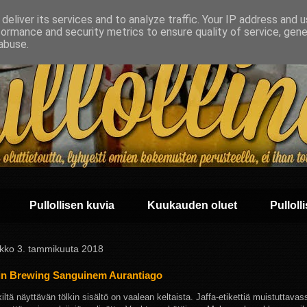
deliver its services and to analyze traffic. Your IP address and 
formance and security metrics to ensure quality of service, gen
abuse.
Pullollisen kuvia
Kuukauden oluet
Pullolli
ikko 3. tammikuuta 2018
in Brewing Sanguinem Aurantiago
iltä näyttävän tölkin sisältö on vaalean keltaista. Jaffa-etikettiä muistuttavas