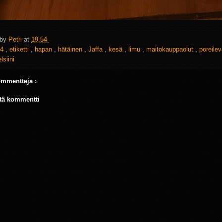
 by
Petri
at
19.54
4
,
etiketti
,
hapan
,
hätäinen
,
Jaffa
,
kesä
,
limu
,
maitokauppaolut
,
poreile
lsiini
ommentteja :
tä kommentti