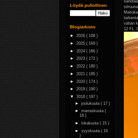
sanotaa
Löydä pullollinen
sitruuna
Maitokau
tarkent
vähän ka
Blogiarkisto
12 FL. 
►
2026
( 108 )
►
2025
( 169 )
►
2024
( 186 )
►
2023
( 172 )
►
2022
( 180 )
►
2021
( 185 )
►
2020
( 174 )
►
2019
( 190 )
▼
2018
( 197 )
►
joulukuuta
( 17 )
►
marraskuuta
(
18 )
►
lokakuuta
( 15 )
►
syyskuuta
( 16
)