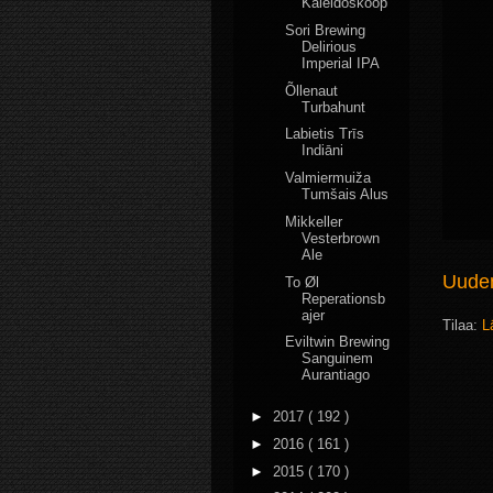
Kaleidoskoop
Sori Brewing
Delirious
Imperial IPA
Õllenaut
Turbahunt
Labietis Trīs
Indiāni
Valmiermuiža
Tumšais Alus
Mikkeller
Vesterbrown
Ale
Uudem
To Øl
Reperationsb
ajer
Tilaa:
L
Eviltwin Brewing
Sanguinem
Aurantiago
►
2017
( 192 )
►
2016
( 161 )
►
2015
( 170 )