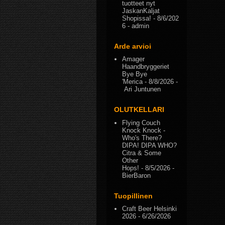
tuotteet nyt
JaskanKaljat
Shopissa!
- 8/6/202
6
- admin
Arde arvioi
Amager
Haandbryggeriet
Bye Bye
'Merica
- 8/8/2026
-
Ari Juntunen
OLUTKELLARI
Flying Couch
Knock Knock -
Who's There?
DIPA! DIPA WHO?
Citra & Some
Other
Hops!
- 8/5/2026
-
BierBaron
Tuopillinen
Craft Beer Helsinki
2026
- 6/26/2026