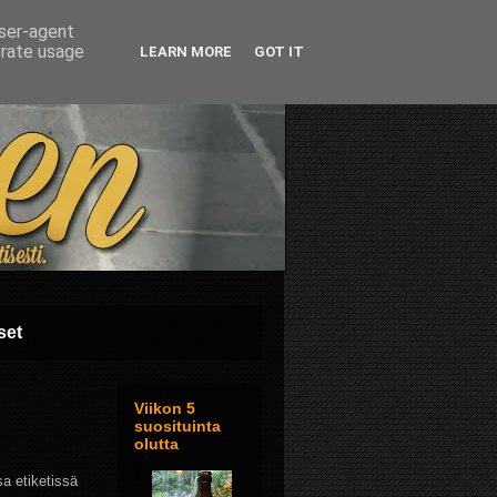
user-agent
erate usage
LEARN MORE
GOT IT
set
Viikon 5
suosituinta
olutta
sa etiketissä