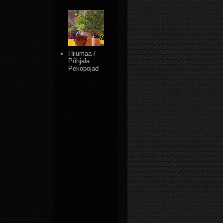
Hiiumaa /
Põhjala
Pekopojad