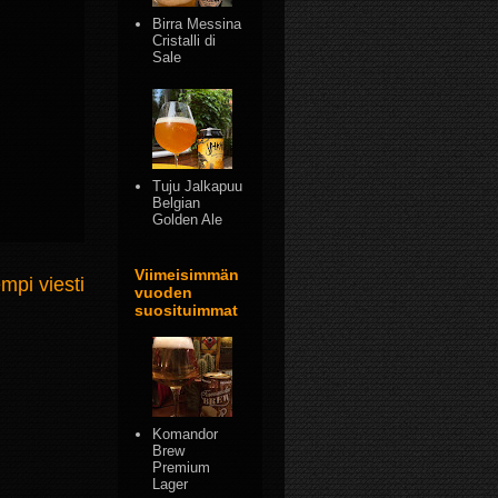
Birra Messina
Cristalli di
Sale
Tuju Jalkapuu
Belgian
Golden Ale
Viimeisimmän
mpi viesti
vuoden
suosituimmat
Komandor
Brew
Premium
Lager