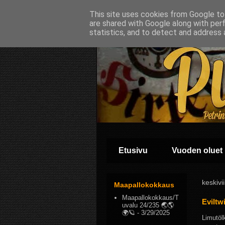
This site uses cookies from Google to 
are shared with Google along with per
statistics, and to detect and address 
Etusivu
Vuoden oluet
keskivi
Maapallokokkaus
Maapallokokkaus/T
Eviltw
uvalu 24/235 🌏🌎
🌍🪐
- 3/29/2025
Limutölk