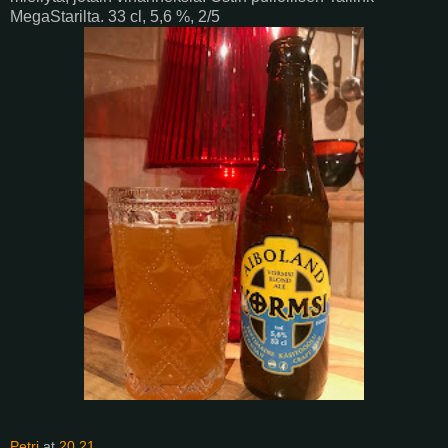
MegaStarilta. 33 cl, 5,6 %, 2/5
Petri
at
20.21