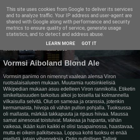
This site uses cookies from Google to deliver its services
Pullollinen
and to analyze traffic. Your IP address and user-agent are
shared with Google along with performance and security
metrics to ensure quality of service, generate usage
statistics, and to detect and address abuse.
▼
LEARN MORE
GOT IT
keskiviikko 17. tammikuuta 2018
Vormsi Aiboland Blond Ale
Vormsin panimo on nimennyt vaalean alensa Viron
ruotsalaisalueen mukaan. Muutamia ruotsinkielisiä
Wikipedian mukaan asuu edelleen Viron rannikolla. Etiketin
sinikeltaisuuden tarkoitus alkoi jo toisella tai kolmannella
vilkaisulla selvitä. Olut on sameaa ja oranssia, jotenkin
kermamaista, hiivoja oli vähän pullon pohjalla. Tuoksussa
oli mallasta, märkää takkapuuta ja ripaus hiivaa. Maussa
samat ainesosat toistuivat. Makeaa ja hapanta, vähän
vaikeaa, ikään kuin kaikki ei olisi tasapainossa, haastavaa,
mutta ei oikein palkitsevaa. Loppua kohti tuoksu ei enää
miellytä, jotain vihanneksia. Ostin pullollisen Tallink