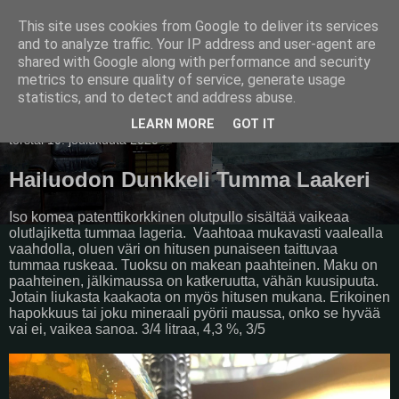
This site uses cookies from Google to deliver its services
Pullollinen
and to analyze traffic. Your IP address and user-agent are
shared with Google along with performance and security
metrics to ensure quality of service, generate usage
statistics, and to detect and address abuse.
▼
LEARN MORE
GOT IT
torstai 10. joulukuuta 2020
Hailuodon Dunkkeli Tumma Laakeri
Iso komea patenttikorkkinen olutpullo sisältää vaikeaa
olutlajiketta tummaa lageria.
Vaahtoaa mukavasti vaalealla
vaahdolla, oluen väri on hitusen punaiseen taittuvaa
tummaa ruskeaa. Tuoksu on makean paahteinen. Maku on
paahteinen, jälkimaussa on katkeruutta, vähän kuusipuuta.
Jotain liukasta kaakaota on myös hitusen mukana. Erikoinen
hapokkuus tai joku mineraali pyörii maussa, onko se hyvää
vai ei, vaikea sanoa. 3/4 litraa, 4,3 %, 3/5