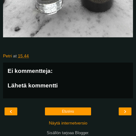
Petri
at
15.44
Ei kommentteja:
Lähetä kommentti
‹
›
Etusivu
Näytä internetversio
Sisällön tarjoaa
Blogger
.