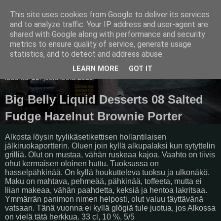
This site uses cookies from Google to deliver its services
Pullollinen
and to analyze traffic. Your IP address and user-agent are
shared with Google along with performance and security
metrics to ensure quality of service, generate usage
statistics, and to detect and address abuse.
▼
LEARN MORE
GOT IT
lauantai 12. joulukuuta 2020
Big Belly Liquid Desserts 08 Salted
Fudge Hazelnut Brownie Porter
Alkosta löysin tyylikäsetikettisen hollantilaisen
jälkiruokaportterin. Oluen join kyllä alkupalaksi kun sytyttelin
grilliä. Olut on mustaa, vähän ruskeaa kajoa. Vaahto on tiivis
ohut kermaisen oloinen huttu. Tuoksussa on
hasselpähkinää. On kyllä houkutteleva tuoksu ja ulkonäkö.
Maku on mahtava, pehmeää, pähkinää, toffeeta, mutta ei
liian makeaa, vähän paahdetta, keksiä ja hentoa lakritsaa.
Ymmärrän panimon nimen helposti, olut valuu täyttävänä
vatsaan. Tänä vuonna ei kyllä glögiä tule juotua, jos Alkossa
on vielä tätä herkkua. 33 cl, 10 %, 5/5