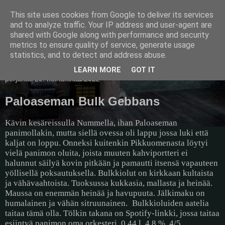
This site uses cookies from Google to deliver its services
Pullollinen
and to analyze traffic. Your IP address and user-agent are
shared with Google along with performance and security
metrics to ensure quality of service, generate usage
statistics, and to detect and address abuse.
▼
LEARN MORE
GOT IT
perjantai 29. heinäkuuta 2022
Paloaseman Bulk Gebbans
Kävin kesäreissulla Nummella, ihan Paloaseman
panimollakin, mutta siellä ovessa oli lappu jossa luki että
kaljat on loppu. Onneksi kuitenkin Pikkuomenasta löytyi
vielä panimon oluita, joista muuten kahviportteri ei
halunnut säilyä kovin pitkään ja pamautti itsensä vapauteen
yöllisellä poksautuksella. Bulkkiolut on kirkkaan kultaista
ja vähävaahtoista. Tuoksussa kukkasia, mallasta ja heinää.
Maussa on enemmän heinää ja havupuuta. Jälkimaku on
humalainen ja vähän sitruunainen.
Bulkkioluiden aatelia
taitaa tämä olla. Tölkin takana on Spotify-linkki, jossa taitaa
esiintyä panimon oma orkesteri. 0,44 l, 4,8 %, 4/5