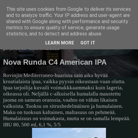
This site uses cookies from Google to deliver its services
Pullollinen
and to analyze traffic. Your IP address and user-agent are
shared with Google along with performance and security
metrics to ensure quality of service, generate usage
statistics, and to detect and address abuse.
▼
LEARN MORE
GOT IT
perjantai 30. kesäkuuta 2023
Nova Runda C4 American IPA
Rovinjin Mediterraneo-baarissa sain aika hyvää
kroatialaista ipaa, vaikka pyysin oikeastaan vaan olutta.
Ipaa tarjoilija kuvaili voimakkkaammaksi kuin lageria,
oikeassa oli. Neljällä c-alkuisella humalalla maustettu
juoma on samean oranssia, vaahto on vähän likaisen
valkoista. Tuoksu on sitrushedelmäinen ja humalainen.
Maku on tuoksun kaltainen, maltasuus on pehmeää.
Humalaisuus on voimakasta, mutta se on samalla lempeää.
IBU 80, 500 ml, 6,1 %, 5/5