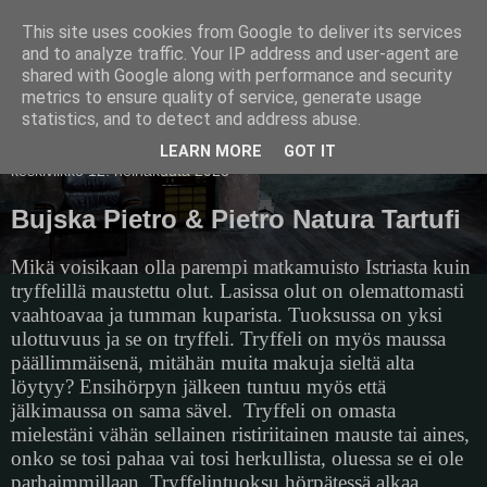
This site uses cookies from Google to deliver its services
Pullollinen
and to analyze traffic. Your IP address and user-agent are
shared with Google along with performance and security
metrics to ensure quality of service, generate usage
statistics, and to detect and address abuse.
▼
LEARN MORE
GOT IT
keskiviikko 12. heinäkuuta 2023
Bujska Pietro & Pietro Natura Tartufi
Mikä voisikaan olla parempi matkamuisto Istriasta kuin
tryffelillä maustettu olut. Lasissa olut on olemattomasti
vaahtoavaa ja tumman kuparista. Tuoksussa on yksi
ulottuvuus ja se on tryffeli. Tryffeli on myös maussa
päällimmäisenä, mitähän muita makuja sieltä alta
löytyy? Ensihörpyn jälkeen tuntuu myös että
jälkimaussa on sama sävel.
Tryffeli on omasta
mielestäni vähän sellainen ristiriitainen mauste tai aines,
onko se tosi pahaa vai tosi herkullista, oluessa se ei ole
parhaimmillaan. Tryffelintuoksu hörpätessä alkaa