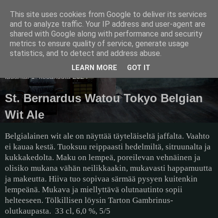
This site uses cookies from Google to deliver its services
Pullollinen
and to analyze traffic. Your IP address and user-agent are
shared with Google along with performance and security
metrics to ensure quality of service, generate usage
statistics, and to detect and address abuse.
▼
LEARN MORE
GOT IT
lauantai 1. kesäkuuta 2024
St. Bernardus Watou Tokyo Belgian
Wit Ale
Belgialainen wit ale on näyttää täyteläiseltä jaffalta. Vaahto
ei kauaa kestä. Tuoksuu reippaasti hedelmiltä, sitruunalta ja
kukkakedolta. Maku on lempeä, poreilevan vehnäinen ja
olisiko mukana vähän neilikkaakin, mukavasti happamuutta
ja makeutta. Hiiva tuo sopivaa särmää pysyen kuitenkin
lempeänä. Mukava ja miellyttävä olutnautinto sopii
helteeseen. Tölkillisen löysin Tarton Gambrinus-
olutkaupasta.
33 cl, 6,0 %, 5/5