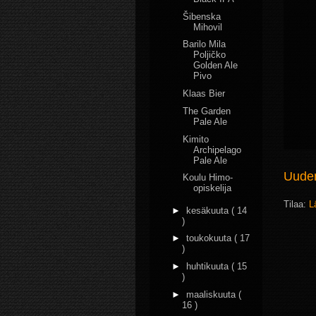
Šibenska
Mihovil
Barilo Mila
Poljičko
Golden Ale
Pivo
Klaas Bier
The Garden
Pale Ale
Kimito
Archipelago
Pale Ale
Uudem
Koulu Himo-
opiskelija
Tilaa:
L
►
kesäkuuta
( 14
)
►
toukokuuta
( 17
)
►
huhtikuuta
( 15
)
►
maaliskuuta
(
16 )