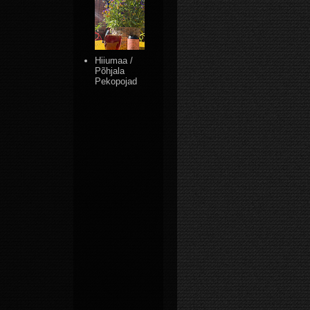
Hiiumaa /
Põhjala
Pekopojad