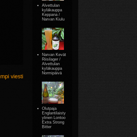
Alvettulan
kyläkauppa
Keppana /
Narvan Kiulu
Narvan Kevät
Riisilager /
Alvettulan
kyläkauppa
Normipäivä
mpi viesti
Olutpaja
Englantilaisty
ylinen Lontoo
Extra Strong
Bitter