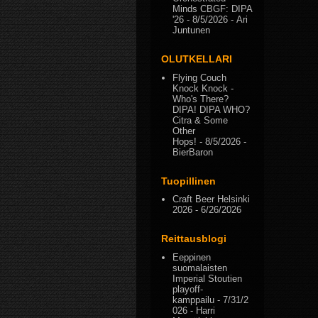
Minds CBGF: DIPA
'26
- 8/5/2026
- Ari
Juntunen
OLUTKELLARI
Flying Couch
Knock Knock -
Who's There?
DIPA! DIPA WHO?
Citra & Some
Other
Hops!
- 8/5/2026
-
BierBaron
Tuopillinen
Craft Beer Helsinki
2026
- 6/26/2026
Reittausblogi
Eeppinen
suomalaisten
Imperial Stoutien
playoff-
kamppailu
- 7/31/2
026
- Harri