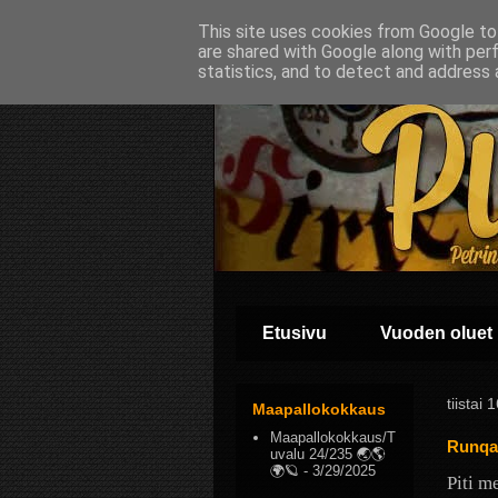
This site uses cookies from Google to 
are shared with Google along with per
statistics, and to detect and address 
Etusivu
Vuoden oluet
tiistai
Maapallokokkaus
Maapallokokkaus/T
Runqar
uvalu 24/235 🌏🌎
🌍🪐
- 3/29/2025
Piti m