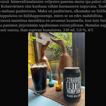
esissä
hämeenlinnalaisten veljesten panema musta ipa palasi ol
. Kolanvärinen olut kuohuaa vähän harmaaseen taipuvana. Tuo
 maltaan paahteisuus. Maku on paahteinen, alkumaku on hiilih
loppuluisu on hiilihappoisempi, miten se on edes mahdollista.
lisessä mainittua musiikkia en arvannut kuunnella, kun luin Sui
la panimon järjestämän tapahtuman esiintyjälistan. Humalat na
sti suussa, ihan sopivan humalaista. 330 ml, 5,0 %, 4/5