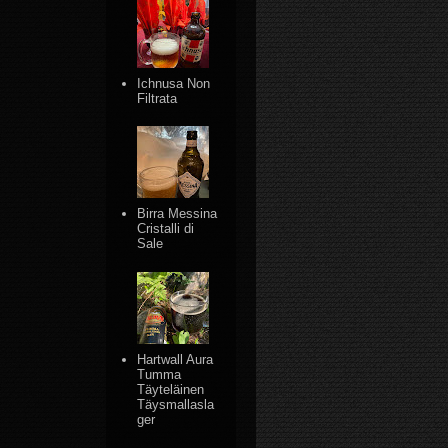
Ichnusa Non
Filtrata
Birra Messina
Cristalli di
Sale
Hartwall Aura
Tumma
Täyteläinen
Täysmallasla
ger