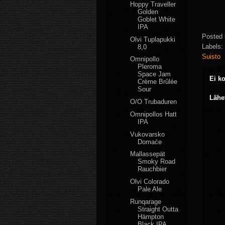
Hoppy Traveller
Golden
Goblet White
IPA
Posted
Olvi Tuplapukki
Labels:
8,0
Suisto
Omnipollo
Pleroma
Space Jam
Ei k
Crème Brûlée
Sour
Lähe
O/O Trubaduren
Omnipollos Hatt
IPA
Vukovarsko
Domaće
Mallassepät
Smoky Road
Rauchbier
Olvi Colorado
Pale Ale
Runqarage
Straight Outta
Hämpton
Black IPA