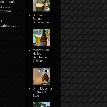
utreissulta
ksu on
apoton,
Bruman
Babau
sto-
Schwarzbier
psahtelevat
Mahrs Bräu
Helles
Bamberger
Vollbier
Birra Messina
Cristalli di
Sale