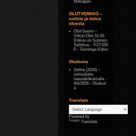
Metsäjoki
OLUTVERKKO –
uutisia ja tietoa
oluesta
Olut-Suomi –
Viikon Olut 31-26:
Elokuu on Suomen
Sahtikuu
- 7/27/202
6
- Toimittaja Editor
Olutkoira
Deliria (2026) –
norsuolutta
naisnäkökulmalla
-
8/6/2026
- Olutkoir
a
Translate
Powered by
Translate