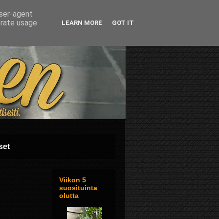
user-agent
erate usage
LEARN MORE
GOT IT
set
Viikon 5
suosituinta
olutta