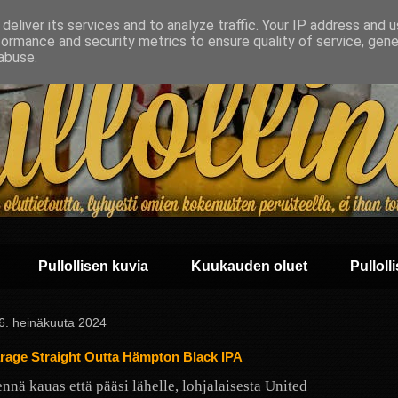
deliver its services and to analyze traffic. Your IP address and 
formance and security metrics to ensure quality of service, gen
abuse.
Pullollisen kuvia
Kuukauden oluet
Pullolli
 16. heinäkuuta 2024
age Straight Outta Hämpton Black IPA
ennä kauas että pääsi lähelle, lohjalaisesta United