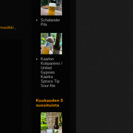
Schalander
Pils
musiikki
,
Kaarlon
Kotipanimo /
United
Gypsies
Kaerka
Spruce Tip
Sour Ale
Kuukauden 5
suosituinta