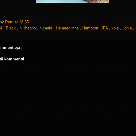
 by
Petri
at
18.35
4
,
Black
,
hiilihappo
,
humala
,
Hämeenlinna
,
Hämpton
,
IPA
,
kola
,
Lohja
,
ommentteja :
tä kommentti