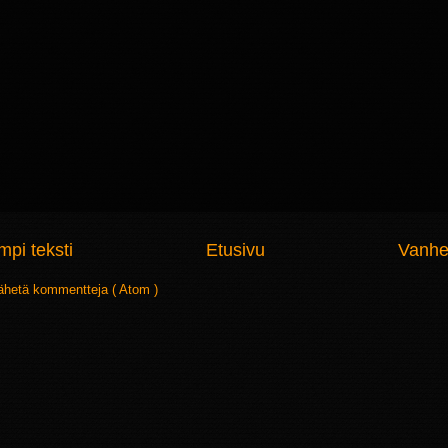
pi teksti
Etusivu
Vanhe
ähetä kommentteja ( Atom )