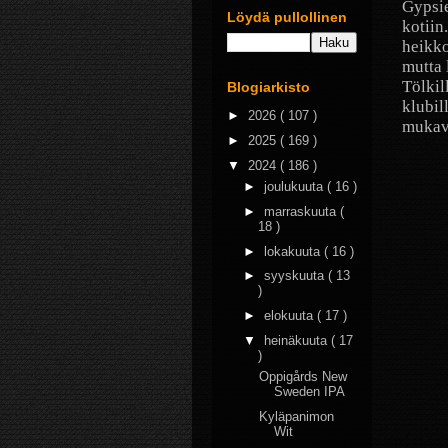
Gypsi
Löydä pullollinen
kotiin
heikko
mutta 
Tölkil
Blogiarkisto
klubil
►
2026
( 107 )
mukava
►
2025
( 169 )
▼
2024
( 186 )
►
joulukuuta
( 16 )
►
marraskuuta
(
18 )
►
lokakuuta
( 16 )
►
syyskuuta
( 13
)
►
elokuuta
( 17 )
▼
heinäkuuta
( 17
)
Oppigårds New
Sweden IPA
Kyläpanimon
Wit