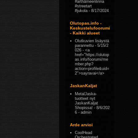
#arthämeenlinna
#streetart
#jukola
- 8/17/2024
Olutopas.info -
Keskustelufoorumi
- Kaikki alueet
Olutkuvien lisäystä
parannettu
- 5/15/2
026
- <a
href="https://olutop
as.info/foorumi/me
mber.php?
action=profile&uid=
2">sayravai</a>
JaskanKaljat
MetalJaska-
tuotteet nyt
JaskanKaljat
Shopissa!
- 8/6/202
6
- admin
Arde arvioi
CoolHead
Orchestrated