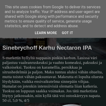
This site uses cookies from Google to deliver its services
Pullollinen
and to analyze traffic. Your IP address and user-agent are
shared with Google along with performance and security
metrics to ensure quality of service, generate usage
statistics, and to detect and address abuse.
▼
LEARN MORE
GOT IT
keskiviikko 6. elokuuta 2025
Sinebrychoff Karhu Nectaron IPA
S-marketin hyllyltä nappasin pinkin karhun. Lasissa väri
paljastuu vaaleanruskeaksi ja vaahto komeaksi, paksuksi ja
valkoiseksi. Tuoksu on karamellia, persikkaa ja
sitrushedelmiä ja paljon. Maku tuntuu aluksi vähän ohuelta,
mutta toistot vähän paksuntavat. Makeutta ei lopulta oluesta
löydykään, vaikka ensivaikutelma sinnepäin vihjaa.
Humalat on jotenkin intensiivisiä olematta liian katkeria.
Tuoksu on loppuun saakka voimakas. Jos tätä marketista
löytyy jatkossakin, niin kyllä tätä voi ostoskärryyn napata.
50 cl, 5,0 %, 4/5