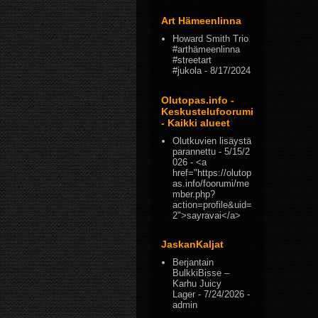
Art Hämeenlinna
Howard Smith Trio
#arthämeenlinna
#streetart
#jukola
- 8/17/2024
Olutopas.info -
Keskustelufoorumi
- Kaikki alueet
Olutkuvien lisäystä
parannettu
- 5/15/2
026
- <a
href="https://olutop
as.info/foorumi/me
mber.php?
action=profile&uid=
2">sayravai</a>
JaskanKaljat
Berjantain
BulkkiBisse –
Karhu Juicy
Lager
- 7/24/2026
-
admin