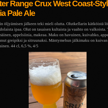
ter Range Crux West Coast-Sty
ia Pale Ale
in öljyämisen jälkeen teki mieli olutta. Olutkellarin kätköistä l
dolaista ipaa. Olut on tasaisen kultaista ja vaahto on valkoista
äinen, appelsiinia, makeaa. Maku on havuinen, kuivahko, appe
nut greipiksi ja sitruunaksi. Mäntymehun jälkimaku on kuivan
inen. 44 cl, 6,5 %, 4/5