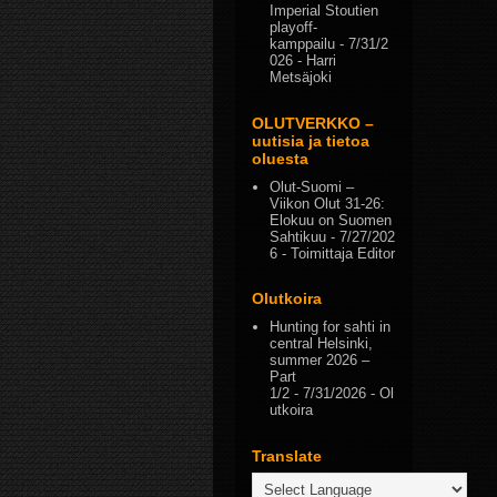
Imperial Stoutien
playoff-
kamppailu
- 7/31/2
026
- Harri
Metsäjoki
OLUTVERKKO –
uutisia ja tietoa
oluesta
Olut-Suomi –
Viikon Olut 31-26:
Elokuu on Suomen
Sahtikuu
- 7/27/202
6
- Toimittaja Editor
Olutkoira
Hunting for sahti in
central Helsinki,
summer 2026 –
Part
1/2
- 7/31/2026
- Ol
utkoira
Translate