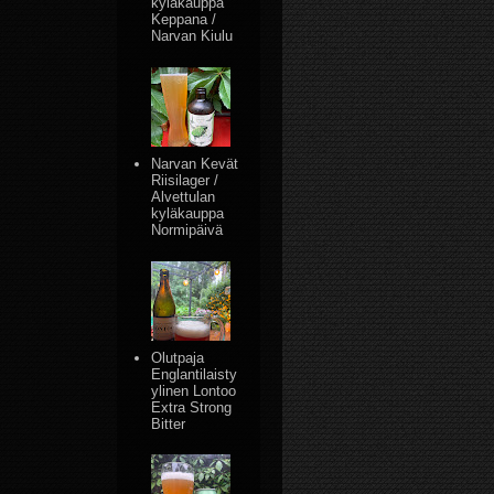
kyläkauppa
Keppana /
Narvan Kiulu
Narvan Kevät
Riisilager /
Alvettulan
kyläkauppa
Normipäivä
Olutpaja
Englantilaisty
ylinen Lontoo
Extra Strong
Bitter