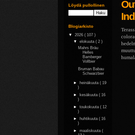
Ou
Löydä pullollinen
Ind
Blogiarkisto
Terass
▼
2026
( 107 )
colora
▼
elokuuta
( 2 )
hedelm
Mahrs Bräu
muuttu
Helles
humala
Bamberger
Vollbier
Bruman Babau
Schwarzbier
►
heinäkuuta
( 19
)
►
kesäkuuta
( 16
)
►
toukokuuta
( 12
)
►
huhtikuuta
( 16
)
►
maaliskuuta
(