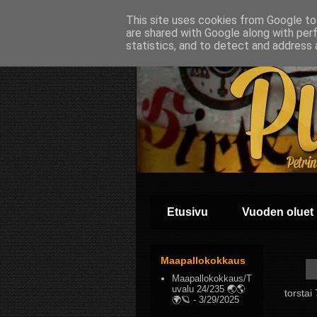
This site uses cookies from Google to 
are shared with Google along with per
statistics, and to detect and address 
Etusivu
Vuoden oluet
Maapallokokkaus
Maapallokokkaus/T
uvalu 24/235 🌏🌎
torstai
🌍🪐
- 3/29/2025