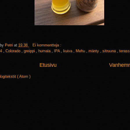
 by
Petri
at
19.38
Ei kommentteja :
4
,
Colorado
,
greippi
,
humala
,
IPA
,
kuiva
,
Mehu
,
mänty
,
sitruuna
,
terass
Etusivu
Vanhemma
logitekstit ( Atom )