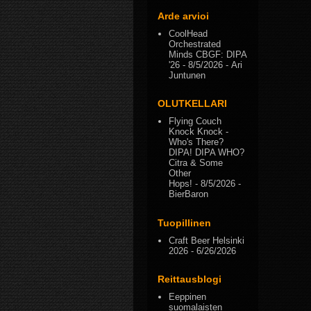
Arde arvioi
CoolHead
Orchestrated
Minds CBGF: DIPA
'26
- 8/5/2026
- Ari
Juntunen
OLUTKELLARI
Flying Couch
Knock Knock -
Who's There?
DIPA! DIPA WHO?
Citra & Some
Other
Hops!
- 8/5/2026
-
BierBaron
Tuopillinen
Craft Beer Helsinki
2026
- 6/26/2026
Reittausblogi
Eeppinen
suomalaisten