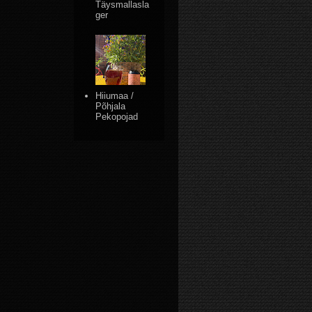
Täysmallasla
ger
Hiiumaa /
Põhjala
Pekopojad