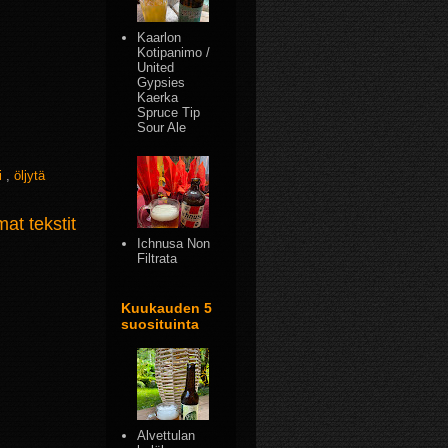
Kaarlon
Kotipanimo /
United
Gypsies
Kaerka
Spruce Tip
Sour Ale
i
,
öljytä
t tekstit
Ichnusa Non
Filtrata
Kuukauden 5
suosituinta
Alvettulan