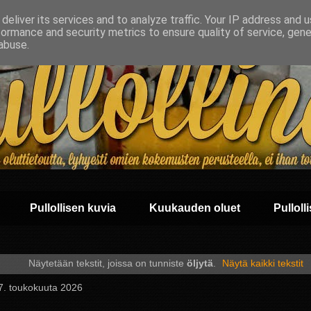
deliver its services and to analyze traffic. Your IP address and 
formance and security metrics to ensure quality of service, gen
abuse.
Pullollisen kuvia
Kuukauden oluet
Pullolli
Näytetään tekstit, joissa on tunniste
öljytä
.
Näytä kaikki tekstit
 7. toukokuuta 2026