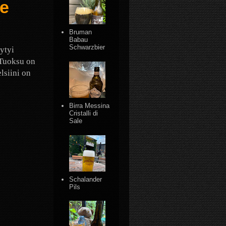
le
Bruman
Babau
Schwarzbier
öytyi
. Tuoksu on
lsiini on
Birra Messina
Cristalli di
Sale
Schalander
Pils