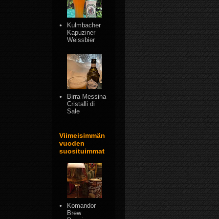
Kulmbacher
Kapuziner
Weissbier
Birra Messina
Cristalli di
Sale
Viimeisimmän
vuoden
suosituimmat
Komandor
Brew