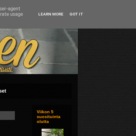
user-agent
erate usage
LEARN MORE
GOT IT
set
Viikon 5
suosituinta
olutta