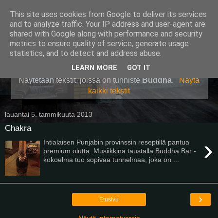
This site uses cookies from Google to deliver its services
Pullollinen
and to analyze traffic. Your IP address and user-agent are
shared with Google along with performance and security
metrics to ensure quality of service, generate usage
statistics, and to detect and address abuse.
▼
LEARN MORE
GOT IT
Näytetään tekstit, joissa on tunniste
Buddha
.
Näytä
kaikki tekstit
lauantai 5. tammikuuta 2013
Chakra
›
Intialaisen Punjabin provinssin reseptillä pantua
premium olutta. Musiikkina taustalla Buddha Bar -
kokoelma tuo sopivaa tunnelmaa, joka on ...
›
Etusivu
Näytä internetversio