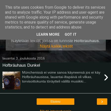
This site uses cookies from Google to deliver its services
Pullollinen
and to analyze traffic. Your IP address and user-agent are
shared with Google along with performance and security
metrics to ensure quality of service, generate usage
statistics, and to detect and address abuse.
▼
LEARN MORE
GOT IT
Näytetään tekstit, joissa on tunniste
Hofbräuhaus
.
Näytä kaikki tekstit
lauantai 3. joulukuuta 2016
Hofbräuhaus Dunkel
›
Münchenissä ei voine sanoa käyneensä jos ei käy
Hofbräuhausissa, lauantai-iltapäivä oli vilkas,
torvisoittokunta töräytteli välillä musiikki...
›
Etusivu
Näytä internetversio