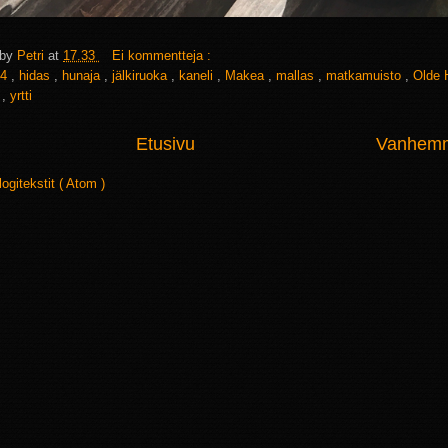
 by
Petri
at
17.33
Ei kommentteja :
4
,
hidas
,
hunaja
,
jälkiruoka
,
kaneli
,
Makea
,
mallas
,
matkamuisto
,
Olde
a
,
yrtti
Etusivu
Vanhemma
logitekstit ( Atom )