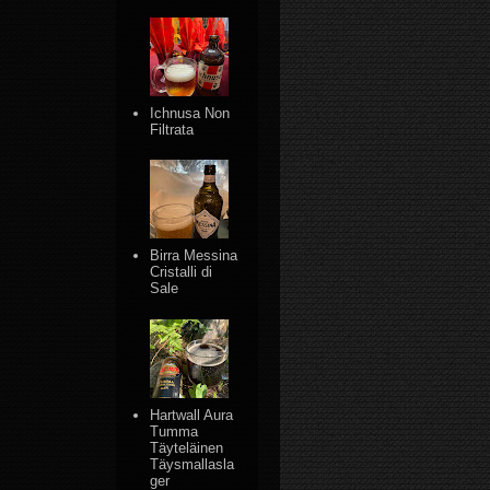
Ichnusa Non
Filtrata
Birra Messina
Cristalli di
Sale
Hartwall Aura
Tumma
Täyteläinen
Täysmallasla
ger