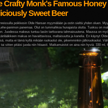
e Crafty Monk's Famous Honey
iciously Sweet Beer
anreissulla poikkesin Olde Hansan myymälään ja ostin sieltä yhden oluen. My
Lehe-panimon panemaa. Olut on tummahkoa hunajaista olutta. Tuoksu on m
en. Juodessa makeus tuntuu lasiin tarttuvana tahmaisuutena. Maussa on myös
känlääkkeen makua on havaittavissa, maltaisuutta ja kanelia. En käynyt Ol
ä, mutta ei tämä kyllä mikään ruokaolut ole, pikemminkin jälkiruokaolut. Väh
ai sitten pitäisi juoda niin hitaasti. Matkamuistot on aina niin hyviä. 330 ml,