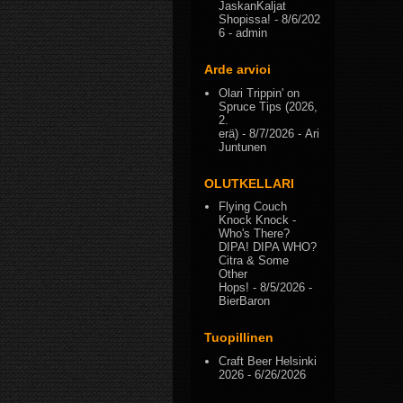
JaskanKaljat
Shopissa!
- 8/6/202
6
- admin
Arde arvioi
Olari Trippin' on
Spruce Tips (2026,
2.
erä)
- 8/7/2026
- Ari
Juntunen
OLUTKELLARI
Flying Couch
Knock Knock -
Who's There?
DIPA! DIPA WHO?
Citra & Some
Other
Hops!
- 8/5/2026
-
BierBaron
Tuopillinen
Craft Beer Helsinki
2026
- 6/26/2026