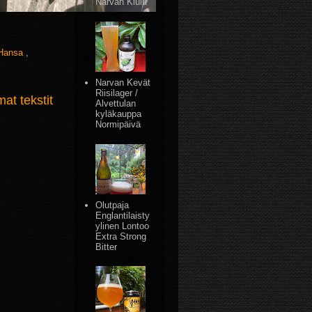
Narvan Kiulu
 Hansa
,
Narvan Kevät
Riisilager /
t tekstit
Alvettulan
kyläkauppa
Normipäivä
Olutpaja
Englantilaisty
ylinen Lontoo
Extra Strong
Bitter