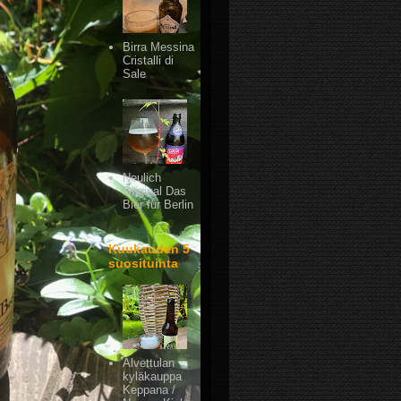
Birra Messina
Cristalli di
Sale
Neulich
Original Das
Bier für Berlin
Kuukauden 5
suosituinta
Alvettulan
kyläkauppa
Keppana /