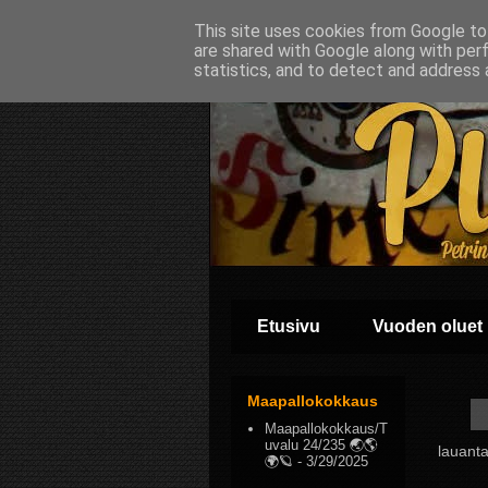
This site uses cookies from Google to 
are shared with Google along with per
statistics, and to detect and address 
Etusivu
Vuoden oluet
Maapallokokkaus
Maapallokokkaus/T
uvalu 24/235 🌏🌎
lauanta
🌍🪐
- 3/29/2025