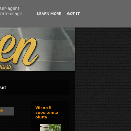
user-agent
erate usage
LEARN MORE
GOT IT
set
Viikon 5
it
suosituinta
olutta