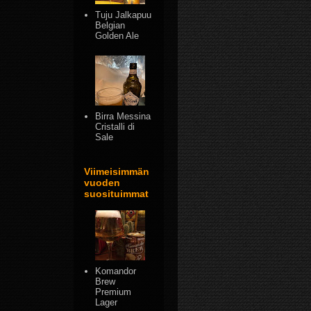
Tuju Jalkapuu
Belgian
Golden Ale
Birra Messina
Cristalli di
Sale
Viimeisimmän
vuoden
suosituimmat
Komandor
Brew
Premium
Lager