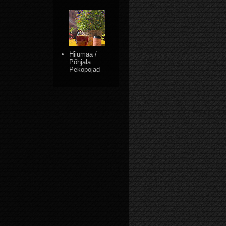
Hiiumaa /
Põhjala
Pekopojad