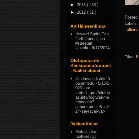
►
2013
( 233 )
►
2012
( 31 )
Posted
Labels:
Art Hämeenlinna
Tallinn
Howard Smith Trio
#arthämeenlinna
#streetart
#jukola
- 8/17/2024
Tilaa:
B
Olutopas.info -
Keskustelufoorumi
- Kaikki alueet
Olutkuvien lisäystä
parannettu
- 5/15/2
026
- <a
href="https://olutop
as.info/foorumi/me
mber.php?
action=profile&uid=
2">sayravai</a>
JaskanKaljat
MetalJaska-
tuotteet nyt