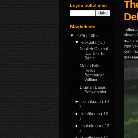
Th
Löydä pullollinen
Del
Blogiarkisto
Tallinn
olevan 
▼
2026
( 108 )
maltain
▼
elokuuta
( 3 )
jopa ys
Neulich Original
syömäss
Das Bier für
makeaa t
Berlin
Mahrs Bräu
Helles
Bamberger
Vollbier
Bruman Babau
Schwarzbier
►
heinäkuuta
( 19
)
►
kesäkuuta
( 16
)
►
toukokuuta
( 12
)