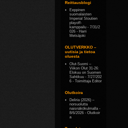
Reittausblogi
Eeppinen
suomalaisten
Imperial Stoutien
playoff-
kamppailu
- 7/31/2
026
- Harri
Metsäjoki
OLUTVERKKO –
uutisia ja tietoa
oluesta
Olut-Suomi –
Viikon Olut 31-26:
Elokuu on Suomen
Sahtikuu
- 7/27/202
6
- Toimittaja Editor
Olutkoira
Deliria (2026) –
norsuolutta
naisnäkökulmalla
-
8/6/2026
- Olutkoir
a