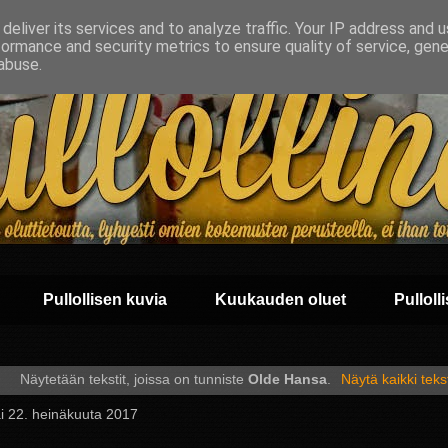
deliver its services and to analyze traffic. Your IP address and 
formance and security metrics to ensure quality of service, gen
abuse.
Pullollisen kuvia
Kuukauden oluet
Pullolli
Näytetään tekstit, joissa on tunniste
Olde Hansa
.
Näytä kaikki tekst
i 22. heinäkuuta 2017