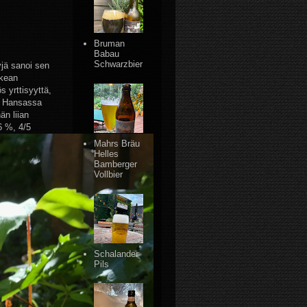
Bruman
Babau
Schwarzbier
yjä sanoi sen
akean
 yrttisyyttä,
de Hansassa
än liian
 6 %, 4/5
Mahrs Bräu
Helles
Bamberger
Vollbier
Schalander
Pils