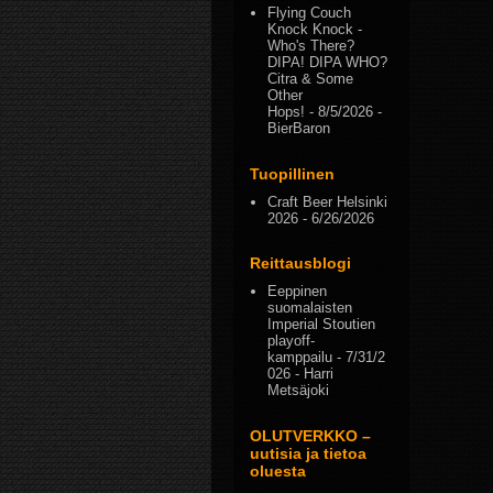
Flying Couch
Knock Knock -
Who's There?
DIPA! DIPA WHO?
Citra & Some
Other
Hops!
- 8/5/2026
-
BierBaron
Tuopillinen
Craft Beer Helsinki
2026
- 6/26/2026
Reittausblogi
Eeppinen
suomalaisten
Imperial Stoutien
playoff-
kamppailu
- 7/31/2
026
- Harri
Metsäjoki
OLUTVERKKO –
uutisia ja tietoa
oluesta