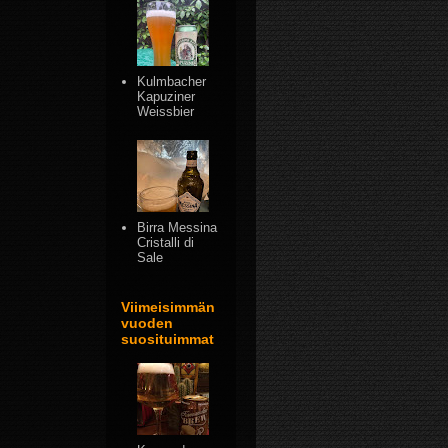
Kulmbacher
Kapuziner
Weissbier
Birra Messina
Cristalli di
Sale
Viimeisimmän
vuoden
suosituimmat