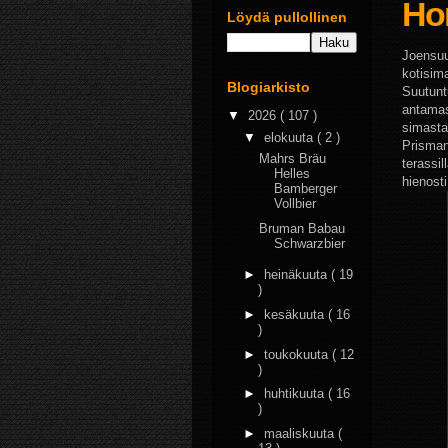
Ho
Löydä pullollinen
Joensuu
kotisim
Blogiarkisto
Suutunt
antamas
▼
2026
( 107 )
simasta 
▼
elokuuta
( 2 )
Prisman
Mahrs Bräu
terassil
Helles
hienosti
Bamberger
Vollbier
Bruman Babau
Schwarzbier
►
heinäkuuta
( 19
)
►
kesäkuuta
( 16
)
►
toukokuuta
( 12
)
►
huhtikuuta
( 16
)
►
maaliskuuta
(