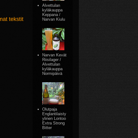
Alvettulan
kyläkauppa
Keppana /
t tekstit
Narvan Kiulu
Narvan Kevät
Riisilager /
Alvettulan
kyläkauppa
Normipäivä
Olutpaja
Englantilaisty
ylinen Lontoo
Extra Strong
Bitter