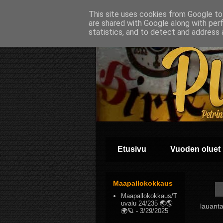
This site uses cookies from Google to 
are shared with Google along with per
statistics, and to detect and address 
Etusivu
Vuoden oluet
Maapallokokkaus
Maapallokokkaus/T
uvalu 24/235 🌏🌎
lauanta
🌍🪐
- 3/29/2025