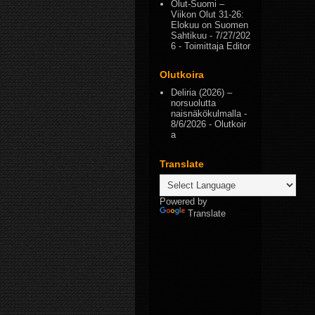
Olut-Suomi –
Viikon Olut 31-26:
Elokuu on Suomen
Sahtikuu
- 7/27/202
6
- Toimittaja Editor
Olutkoira
Deliria (2026) –
norsuolutta
naisnäkökulmalla
-
8/6/2026
- Olutkoir
a
Translate
Powered by
Translate