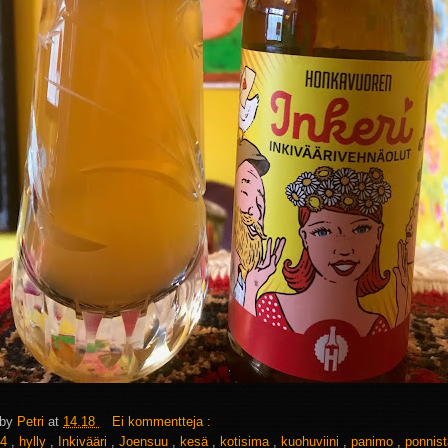
 by
Petri
at
14.18
Ei kommentteja :
4
,
hylly
,
Inkivääri
,
Joensuu
,
kesä
,
kotisima
,
kuohuviini
,
panimo
,
ponnis