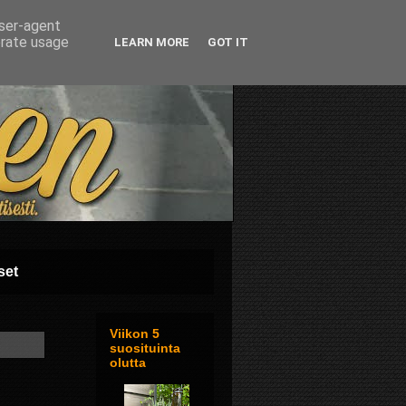
user-agent
erate usage
LEARN MORE
GOT IT
set
Viikon 5
suosituinta
olutta