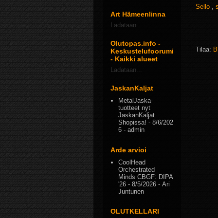
Sello
,
Art Hämeenlinna
Ladataan...
Olutopas.info -
Tilaa:
B
Keskustelufoorumi
- Kaikki alueet
Ladataan...
JaskanKaljat
MetalJaska-
tuotteet nyt
JaskanKaljat
Shopissa!
- 8/6/202
6
- admin
Arde arvioi
CoolHead
Orchestrated
Minds CBGF: DIPA
'26
- 8/5/2026
- Ari
Juntunen
OLUTKELLARI