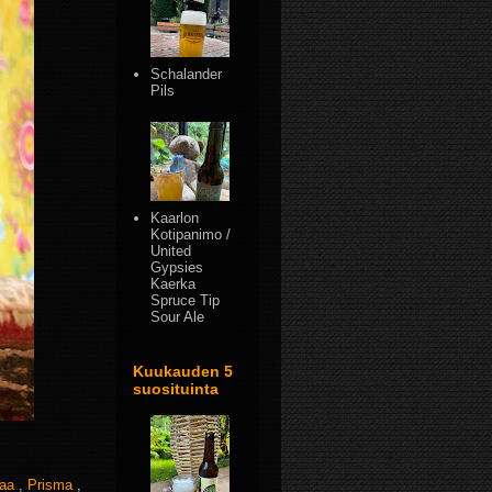
Schalander
Pils
Kaarlon
Kotipanimo /
United
Gypsies
Kaerka
Spruce Tip
Sour Ale
Kuukauden 5
suosituinta
taa
,
Prisma
,