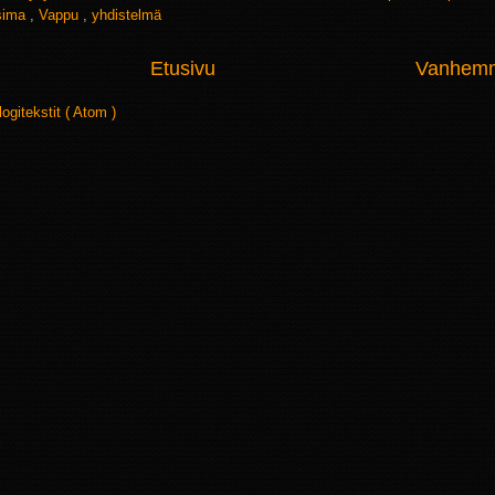
sima
,
Vappu
,
yhdistelmä
Etusivu
Vanhemma
logitekstit ( Atom )