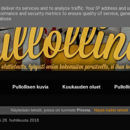
deliver its services and to analyze traffic. Your IP address and 
formance and security metrics to ensure quality of service, gen
abuse.
Pullollisen kuvia
Kuukauden oluet
Pullolli
Näytetään tekstit, joissa on tunniste
Prisma
.
Näytä kaikki tekstit
i 28. huhtikuuta 2018