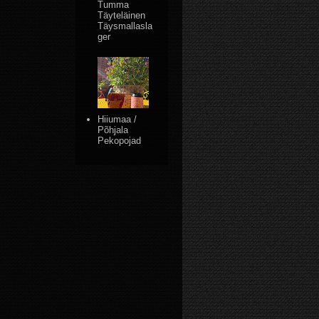
Tumma
Täyteläinen
Täysmallasla
ger
Hiiumaa /
Põhjala
Pekopojad