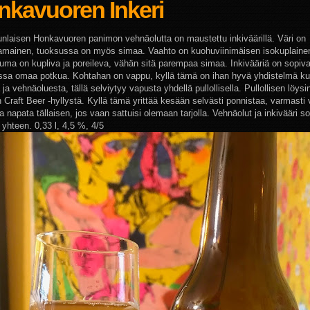
nkavuoren Inkeri
nlaisen Honkavuoren panimon vehnäolutta on maustettu inkiväärillä. Väri on
amainen, tuoksussa on myös simaa. Vaahto on kuohuviinimäisen isokuplaine
uma on kupliva ja poreileva, vähän sitä parempaa simaa. Inkivääriä on sopiva
sa omaa potkua. Kohtahan on vappu, kyllä tämä on ihan hyvä yhdistelmä kuo
ja vehnäoluesta, tällä selviytyy vapusta yhdellä pullollisella. Pullollisen löysi
 Craft Beer -hyllystä. Kyllä tämä yrittää kesään selvästi ponnistaa, varmasti 
la napata tällaisen, jos vaan sattuisi olemaan tarjolla. Vehnäolut ja inkivääri s
 yhteen. 0,33 l, 4,5 %, 4/5