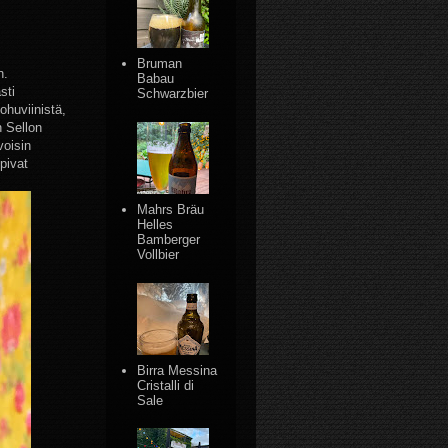
Bruman
n.
Babau
sti
Schwarzbier
huviinistä,
n Sellon
voisin
opivat
Mahrs Bräu
Helles
Bamberger
Vollbier
Birra Messina
Cristalli di
Sale