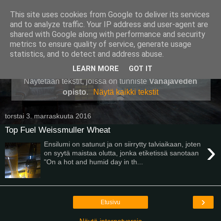
This site uses cookies from Google to deliver its services
Pullollinen
and to analyze traffic. Your IP address and user-agent are
shared with Google along with performance and security
metrics to ensure quality of service, generate usage
statistics, and to detect and address abuse.
▼
LEARN MORE
GOT IT
Näytetään tekstit, joissa on tunniste
Vanajaveden
opisto
.
Näytä kaikki tekstit
torstai 3. marraskuuta 2016
Top Fuel Weissmuller Wheat
›
Ensilumi on satunut ja on siirrytty talviaikaan, joten
on syytä maistaa olutta, jonka etiketissä sanotaan
"On a hot and humid day in th...
›
Etusivu
Näytä internetversio