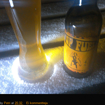
 by
Petri
at
20.32
Ei kommentteja :