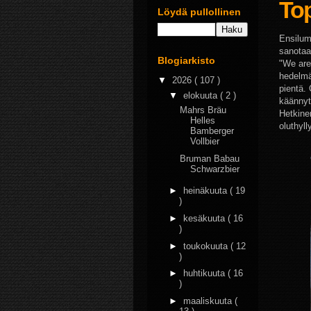
To
Löydä pullollinen
Ensilumi
sanotaa
Blogiarkisto
"We are
hedelmä
▼
2026
( 107 )
pientä.
▼
elokuuta
( 2 )
käännyt
Mahrs Bräu
Hetkine
Helles
oluthyll
Bamberger
Vollbier
Bruman Babau
Schwarzbier
►
heinäkuuta
( 19
)
►
kesäkuuta
( 16
)
►
toukokuuta
( 12
)
►
huhtikuuta
( 16
)
►
maaliskuuta
(