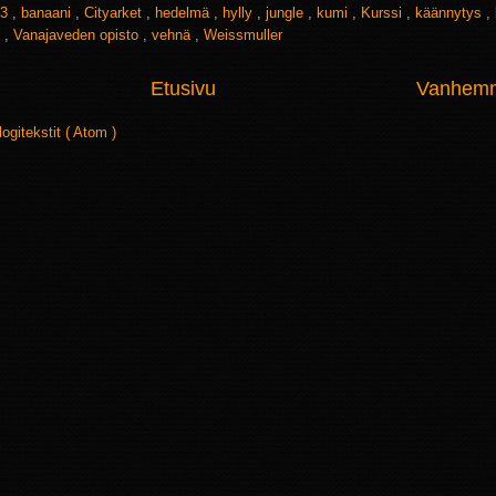
3
,
banaani
,
Cityarket
,
hedelmä
,
hylly
,
jungle
,
kumi
,
Kurssi
,
käännytys
,
y
,
Vanajaveden opisto
,
vehnä
,
Weissmuller
Etusivu
Vanhemma
logitekstit ( Atom )