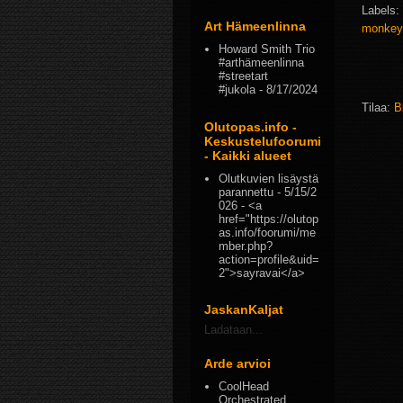
Labels:
Art Hämeenlinna
monke
Howard Smith Trio
#arthämeenlinna
#streetart
#jukola
- 8/17/2024
Tilaa:
B
Olutopas.info -
Keskustelufoorumi
- Kaikki alueet
Olutkuvien lisäystä
parannettu
- 5/15/2
026
- <a
href="https://olutop
as.info/foorumi/me
mber.php?
action=profile&uid=
2">sayravai</a>
JaskanKaljat
Ladataan...
Arde arvioi
CoolHead
Orchestrated