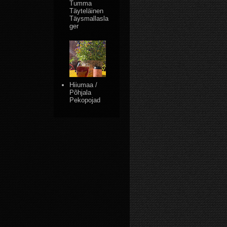
Tumma
Täyteläinen
Täysmallasla
ger
Hiiumaa /
Põhjala
Pekopojad