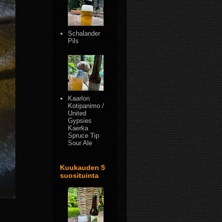
Schalander
Pils
Kaarlon
Kotipanimo /
United
Gypsies
Kaerka
Spruce Tip
Sour Ale
Kuukauden 5
suosituinta