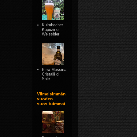
Kulmbacher
Kapuziner
Weissbier
Birra Messina
Cristalli di
Sale
Viimeisimmän
vuoden
suosituimmat