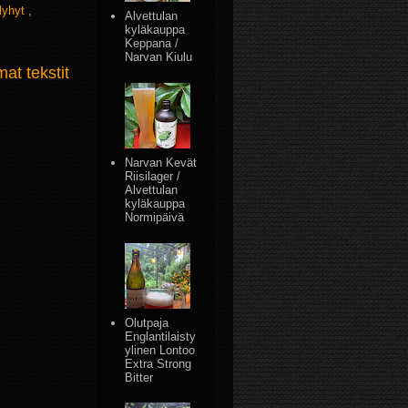
lyhyt
,
Alvettulan
kyläkauppa
Keppana /
Narvan Kiulu
t tekstit
Narvan Kevät
Riisilager /
Alvettulan
kyläkauppa
Normipäivä
Olutpaja
Englantilaisty
ylinen Lontoo
Extra Strong
Bitter