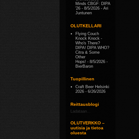
Minds CBGF: DIPA
'26
- 8/5/2026
- Ari
Juntunen
OLUTKELLARI
Flying Couch
Knock Knock -
Who's There?
DIPA! DIPA WHO?
Citra & Some
Other
Hops!
- 8/5/2026
-
BierBaron
Tuopillinen
Craft Beer Helsinki
2026
- 6/26/2026
Reittausblogi
Ladataan...
OLUTVERKKO –
uutisia ja tietoa
oluesta