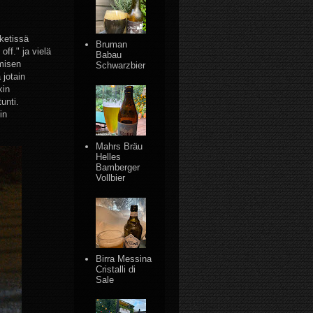
iketissä
Bruman
ff." ja vielä
Babau
misen
Schwarzbier
 jotain
kin
unti.
in
Mahrs Bräu
Helles
Bamberger
Vollbier
Birra Messina
Cristalli di
Sale