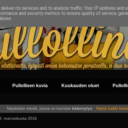
deliver its services and to analyze traffic. Your IP address and 
formance and security metrics to ensure quality of service, gen
abuse.
Pullollisen kuvia
Kuukauden oluet
Pullolli
Näytetään tekstit, joissa on tunniste
käännytys
.
Näytä kaikki tekst
 3. marraskuuta 2016