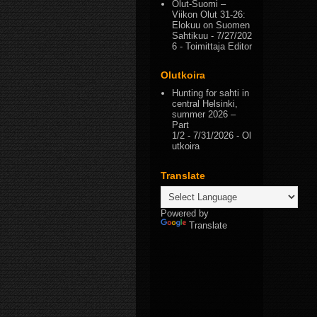
Olut-Suomi –
Viikon Olut 31-26:
Elokuu on Suomen
Sahtikuu
- 7/27/202
6
- Toimittaja Editor
Olutkoira
Hunting for sahti in
central Helsinki,
summer 2026 –
Part
1/2
- 7/31/2026
- Ol
utkoira
Translate
Powered by
Translate