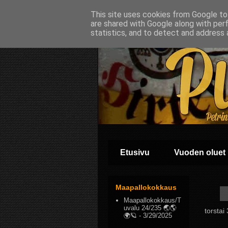
This site uses cookies from Google to 
are shared with Google along with per
statistics, and to detect and address 
Etusivu
Vuoden oluet
Maapallokokkaus
Maapallokokkaus/T
uvalu 24/235 🌏🌎
torstai
🌍🪐
- 3/29/2025