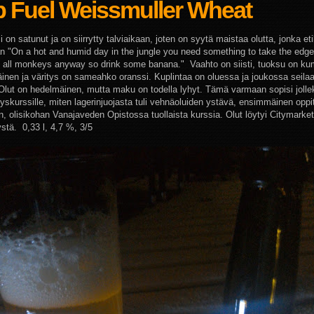
p Fuel Weissmuller Wheat
 on satunut ja on siirrytty talviaikaan, joten on syytä maistaa olutta, jonka et
n "On a hot and humid day in the jungle you need something to take the edge o
 all monkeys anyway so drink some banana." Vaahto on siisti, tuoksu on ku
inen ja väritys on sameahko oranssi. Kuplintaa on oluessa ja joukossa seilaa
 Olut on hedelmäinen, mutta maku on todella lyhyt. Tämä varmaan sopisi jolle
yskurssille, miten lagerinjuojasta tuli vehnäoluiden ystävä, ensimmäinen oppit
n, olisikohan Vanajaveden Opistossa tuollaista kurssia. Olut löytyi Citymarket
ystä. 0,33 l, 4,7 %, 3/5