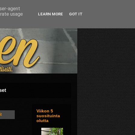
user-agent
erate usage
LEARN MORE
GOT IT
set
Viikon 5
it
suosituinta
olutta