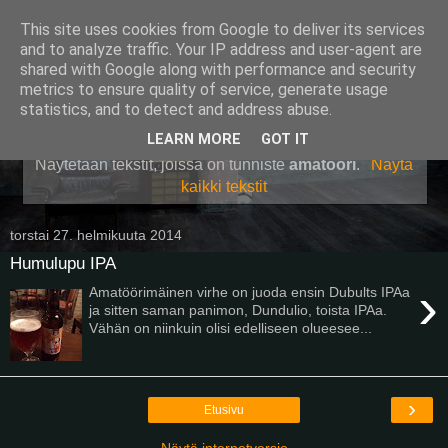
This site uses cookies from Google to deliver its services
Pullollinen
and to analyze traffic. Your IP address and user-agent are
shared with Google along with performance and security
metrics to ensure quality of service, generate usage
statistics, and to detect and address abuse.
▼
LEARN MORE
GOT IT
Näytetään tekstit, joissa on tunniste
amatööri
.
Näytä
kaikki tekstit
torstai 27. helmikuuta 2014
Humulupu IPA
›
Amatöörimäinen virhe on juoda ensin Dubults IPAa
ja sitten saman panimon, Dundulio, toista IPAa.
Vähän on niinkuin olisi edelliseen olueesee...
›
Etusivu
Näytä internetversio