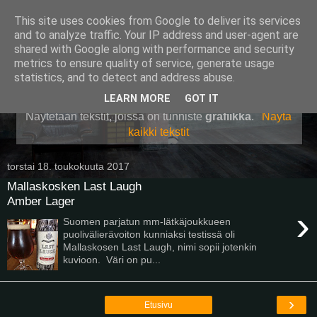
This site uses cookies from Google to deliver its services
Pullollinen
and to analyze traffic. Your IP address and user-agent are
shared with Google along with performance and security
metrics to ensure quality of service, generate usage
statistics, and to detect and address abuse.
▼
LEARN MORE
GOT IT
Näytetään tekstit, joissa on tunniste
grafiikka
.
Näytä
kaikki tekstit
torstai 18. toukokuuta 2017
Mallaskosken Last Laugh
Amber Lager
›
Suomen parjatun mm-lätkäjoukkueen
puolivälierävoiton kunniaksi testissä oli
Mallaskosen Last Laugh, nimi sopii jotenkin
kuvioon. Väri on pu...
›
Etusivu