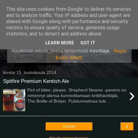
This site uses cookies from Google to deliver its services
Pullollinen
and to analyze traffic. Your IP address and user-agent are
shared with Google along with performance and security
metrics to ensure quality of service, generate usage
statistics, and to detect and address abuse.
▼
LEARN MORE
GOT IT
Näytetään tekstit, joissa on tunniste
hävittäjä
.
Näytä
kaikki tekstit
torstai 15. toukokuuta 2014
Spitfire Premium Kentish Ale
›
Pint of bitter, please. Shepherd Neame -panimo on
nimennyt alensa kunnioittamaan brittihävittäjiä,
The Bottle of Britain. Pubitunnelmaa tule...
›
Etusivu
Näytä internetversio