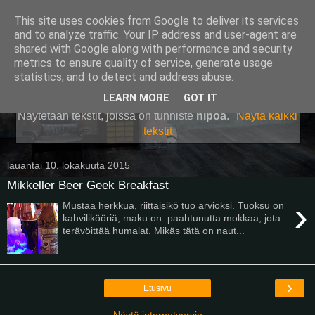
This site uses cookies from Google to deliver its services
Pullollinen
and to analyze traffic. Your IP address and user-agent are
shared with Google along with performance and security
metrics to ensure quality of service, generate usage
statistics, and to detect and address abuse.
▼
LEARN MORE
GOT IT
Näytetään tekstit, joissa on tunniste
hipoa
.
Näytä kaikki
tekstit
lauantai 10. lokakuuta 2015
Mikkeller Beer Geek Breakfast
›
Mustaa herkkua, riittäisikö tuo arvioksi. Tuoksu on
kahvilikööriä, maku on paahtunutta mokkaa, jota
terävöittää humalat. Mikäs tätä on naut...
›
Etusivu
Näytä internetversio