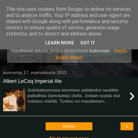
This site uses cookies from Google to deliver its services
Pullollinen
and to analyze traffic. Your IP address and user-agent are
shared with Google along with performance and security
metrics to ensure quality of service, generate usage
statistics, and to detect and address abuse.
▼
LEARN MORE
GOT IT
Näytetään tekstit, joissa on tunniste
katsomo
.
Näytä
kaikki tekstit
sunnuntai 17. marraskuuta 2013
Albert LeCoq Imperial Ale
›
Judokatsomossa istumisen päätteeksi nautittiin
paikallista (tartolaista) olutta. Jostain syystä olut
maistuu viskiltä. Tuoksu on mausteinen,...
›
Etusivu
Näytä internetversio