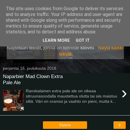
This site uses cookies from Google to deliver its services
Pullollinen
and to analyze traffic. Your IP address and user-agent are
shared with Google along with performance and security
metrics to ensure quality of service, generate usage
statistics, and to detect and address abuse.
▼
LEARN MORE
GOT IT
Näytetään tekstit, joissa on tunniste
klovni
.
Näytä kaikki
tekstit
perjantai 16. joulukuuta 2016
Naparbier Mad Clown Extra
Pale Ale
›
Ranskalainen extra pale ale on oikeaa
sitruunasoodalla maustettua olutta tai siis maistuu
siltä. Väri on oranssi ja vaahto on pieni, mutta k...
›
Etusivu