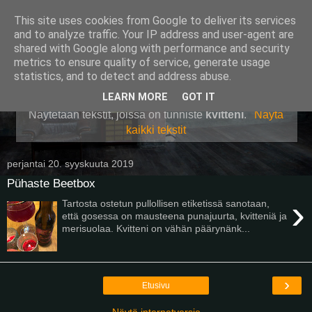
This site uses cookies from Google to deliver its services
Pullollinen
and to analyze traffic. Your IP address and user-agent are
shared with Google along with performance and security
metrics to ensure quality of service, generate usage
statistics, and to detect and address abuse.
▼
LEARN MORE
GOT IT
Näytetään tekstit, joissa on tunniste
kvitteni
.
Näytä
kaikki tekstit
perjantai 20. syyskuuta 2019
Pühaste Beetbox
›
Tartosta ostetun pullollisen etiketissä sanotaan,
että gosessa on mausteena punajuurta, kvitteniä ja
merisuolaa. Kvitteni on vähän päärynänk...
›
Etusivu
Näytä internetversio