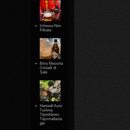
Ichnusa Non
Filtrata
Birra Messina
Cristalli di
Sale
Hartwall Aura
Tumma
Täyteläinen
Täysmallasla
ger