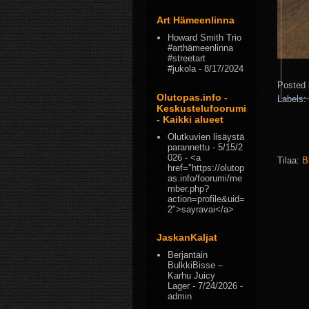
Art Hämeenlinna
Howard Smith Trio
#arthämeenlinna
#streetart
#jukola
- 8/17/2024
Posted
Olutopas.info -
Labels:
Keskustelufoorumi
- Kaikki alueet
Olutkuvien lisäystä
parannettu
- 5/15/2
026
- <a
Tilaa:
B
href="https://olutop
as.info/foorumi/me
mber.php?
action=profile&uid=
2">sayravai</a>
JaskanKaljat
Berjantain
BulkkiBisse –
Karhu Juicy
Lager
- 7/24/2026
-
admin