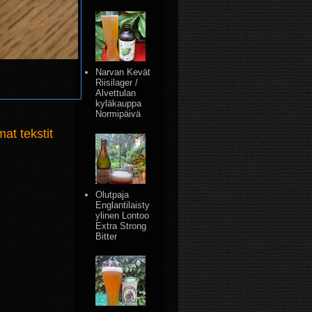
Narvan Kevät
Riisilager /
Alvettulan
kyläkauppa
Normipäivä
t tekstit
Olutpaja
Englantilaisty
ylinen Lontoo
Extra Strong
Bitter