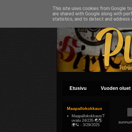
This site uses cookies from Google to 
are shared with Google along with per
statistics, and to detect and address 
Etusivu
Vuoden oluet
Maapallokokkaus
Maapallokokkaus/T
uvalu 24/235 🌏🌎
sunnunt
🌍🪐
- 3/29/2025