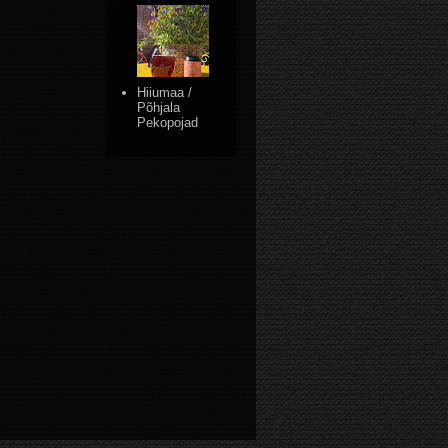
Hiiumaa /
Põhjala
Pekopojad