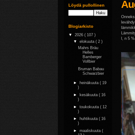
Au
Löydä pullollinen
Onneksi 
levähdy
Blogiarkisto
lämmikk
Lämmitys
▼
2026
( 107 )
l, n 5 
▼
elokuuta
( 2 )
Mahrs Bräu
Helles
Bamberger
Vollbier
Bruman Babau
Schwarzbier
►
heinäkuuta
( 19
)
►
kesäkuuta
( 16
)
►
toukokuuta
( 12
)
►
huhtikuuta
( 16
)
►
maaliskuuta
(