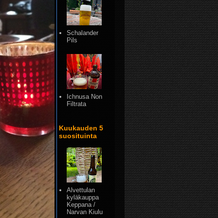
Schalander
Pils
Ichnusa Non
Filtrata
Kuukauden 5
suosituinta
Alvettulan
kyläkauppa
Keppana /
Narvan Kiulu