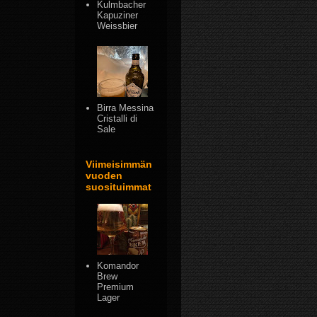
Kulmbacher
Kapuziner
Weissbier
Birra Messina
Cristalli di
Sale
Viimeisimmän
vuoden
suosituimmat
Komandor
Brew
Premium
Lager