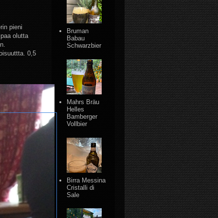
rin pieni
Bruman
paa olutta
Babau
n.
Schwarzbier
oisuuttta. 0,5
Mahrs Bräu
Helles
Bamberger
Vollbier
Birra Messina
Cristalli di
Sale