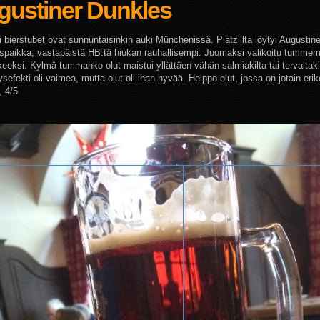
gustiner Dunkles
bierstubet ovat sunnuntaisinkin auki Münchenissä. Platzlilta löytyi Augustine
spaikka, vastapäistä HB:tä hiukan rauhallisempi. Juomaksi valikoitu tummem
eeksi. Kylmä tummahko olut maistui yllättäen vähän salmiakilta tai tervaltaki
efekti oli vaimea, mutta olut oli ihan hyvää. Helppo olut, jossa on jotain erik
%, 4/5