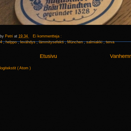
 by
Petri
at
19.34
Ei kommentteja :
4
,
helppo
,
levähdys
,
lämmitysefekti
,
München
,
salmiakki
,
terva
Etusivu
Vanhemma
logitekstit ( Atom )