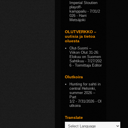
Imperial Stoutien
playoff-
kamppailu
- 7/31/2
026
- Harri
Metsäjoki
OLUTVERKKO –
uutisia ja tietoa
oluesta
Olut-Suomi –
Viikon Olut 31-26:
Elokuu on Suomen
Sahtikuu
- 7/27/202
6
- Toimittaja Editor
Olutkoira
Hunting for sahti in
central Helsinki,
summer 2026 –
Part
1/2
- 7/31/2026
- Ol
utkoira
Translate