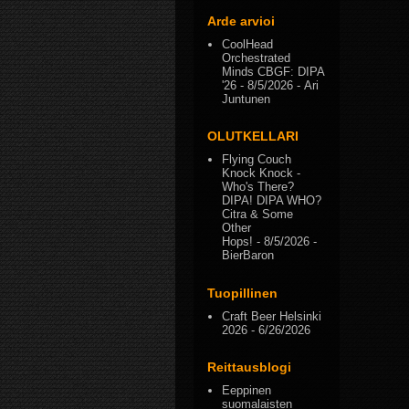
Arde arvioi
CoolHead
Orchestrated
Minds CBGF: DIPA
'26
- 8/5/2026
- Ari
Juntunen
OLUTKELLARI
Flying Couch
Knock Knock -
Who's There?
DIPA! DIPA WHO?
Citra & Some
Other
Hops!
- 8/5/2026
-
BierBaron
Tuopillinen
Craft Beer Helsinki
2026
- 6/26/2026
Reittausblogi
Eeppinen
suomalaisten