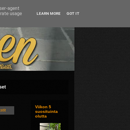
user-agent
erate usage
LEARN MORE
GOT IT
set
Viikon 5
stit
suosituinta
olutta