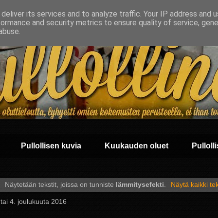
deliver its services and to analyze traffic. Your IP address and 
formance and security metrics to ensure quality of service, gen
abuse.
Pullollisen kuvia
Kuukauden oluet
Pullolli
Näytetään tekstit, joissa on tunniste
lämmitysefekti
.
Näytä kaikki tek
ai 4. joulukuuta 2016