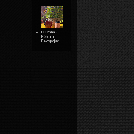
Hiiumaa /
Põhjala
Pekopojad