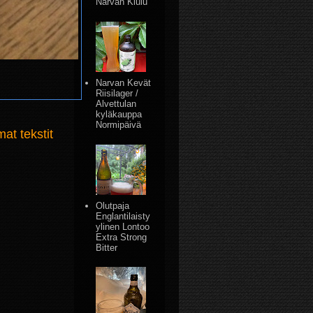
Narvan Kiulu
Narvan Kevät
Riisilager /
Alvettulan
kyläkauppa
Normipäivä
t tekstit
Olutpaja
Englantilaisty
ylinen Lontoo
Extra Strong
Bitter