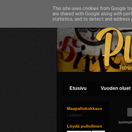
This site uses cookies from Google to 
are shared with Google along with per
statistics, and to detect and address 
Etusivu
Vuoden oluet
Maapallokokkaus
Ladataan...
sunnunt
Löydä pullollinen