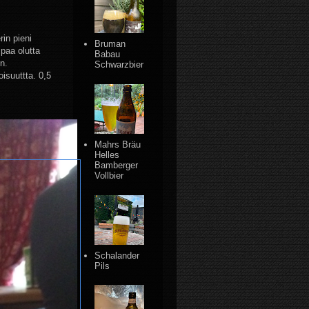
rin pieni
Bruman
paa olutta
Babau
n.
Schwarzbier
oisuuttta. 0,5
Mahrs Bräu
Helles
Bamberger
Vollbier
Schalander
Pils