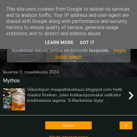
This site uses cookies from Google to deliver its services
Pullollinen
and to analyze traffic. Your IP address and user-agent are
shared with Google along with performance and security
metrics to ensure quality of service, generate usage
statistics, and to detect and address abuse.
▼
LEARN MORE
GOT IT
Näytetään tekstit, joissa on tunniste
lasipullo
.
Näytä
kaikki tekstit
lauantai 9. maaliskuuta 2024
Mythos
›
Viikonlopun maapallokokkaus.blogspot.com heitti
maaksi Kreikan, joten kokkausjuomaksi valikoitui
kreikkalaista lageria. S-Marketista löytyi ...
›
Etusivu
Näytä internetversio