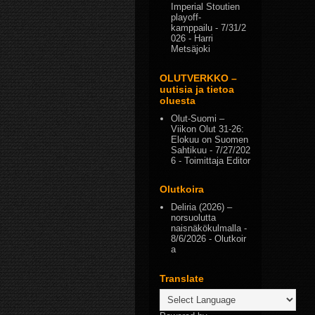
Imperial Stoutien
playoff-
kamppailu
- 7/31/2
026
- Harri
Metsäjoki
OLUTVERKKO –
uutisia ja tietoa
oluesta
Olut-Suomi –
Viikon Olut 31-26:
Elokuu on Suomen
Sahtikuu
- 7/27/202
6
- Toimittaja Editor
Olutkoira
Deliria (2026) –
norsuolutta
naisnäkökulmalla
-
8/6/2026
- Olutkoir
a
Translate