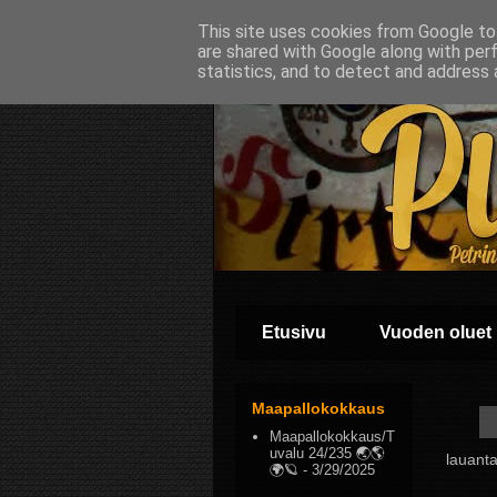
This site uses cookies from Google to 
are shared with Google along with per
statistics, and to detect and address 
Etusivu
Vuoden oluet
Maapallokokkaus
Maapallokokkaus/T
uvalu 24/235 🌏🌎
lauanta
🌍🪐
- 3/29/2025