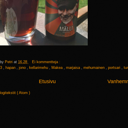
 by
Petri
at
16.28
Ei kommentteja :
3
,
hapan
,
jono
,
kellarimehu
,
Makea
,
marjaisa
,
mehumainen
,
portsari
,
tu
Etusivu
Vanhemma
logitekstit ( Atom )