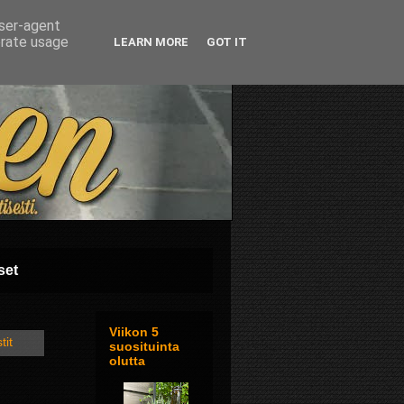
user-agent
erate usage
LEARN MORE
GOT IT
set
Viikon 5
tit
suosituinta
olutta