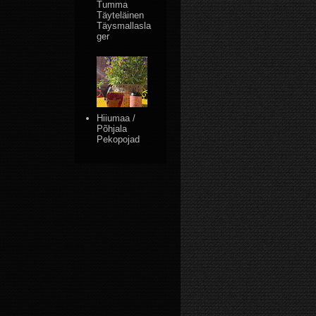
Tumma
Täyteläinen
Täysmallasla
ger
Hiiumaa /
Põhjala
Pekopojad