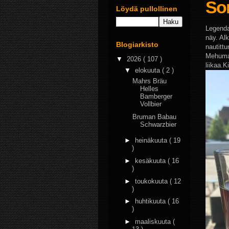
Son
Löydä pullollinen
Legenda
näy. Al
Blogiarkisto
nautitt
Mehumai
▼
2026
( 107 )
liikaa.
▼
elokuuta
( 2 )
Mahrs Bräu
Helles
Bamberger
Vollbier
Bruman Babau
Schwarzbier
►
heinäkuuta
( 19
)
►
kesäkuuta
( 16
)
►
toukokuuta
( 12
)
►
huhtikuuta
( 16
)
►
maaliskuuta
(