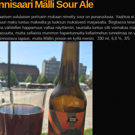
nisaari Mälli Sour Ale
arisen oululaisen portsarin mukaan nimetty sour on punaruskeaa. Vaahtoa ei
kuun maku tuntuu makealta ja tuoksun mukaisesti marjaisalta. Birgitassa teras
una vähitellen happamuus valtaa näyttämön, taustalla tuntuu silti voimakas ma
suutta, mutta sellaista mummon hapantunnutta kellarimehun tunnelmaa on 
Kiinnostava tapaus, mutta Mällin jonoon en kyllä menisi. 330 ml, 6,0 %, 3/5