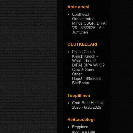
Arde arvioi
CoolHead
Orchestrated
Minds CBGF: DIPA
'26
- 8/5/2026
- Ari
Juntunen
OLUTKELLARI
Flying Couch
Knock Knock -
Who's There?
DIPA! DIPA WHO?
Citra & Some
Other
Hops!
- 8/5/2026
-
BierBaron
Tuopillinen
Craft Beer Helsinki
2026
- 6/26/2026
Reittausblogi
Eeppinen
suomalaisten