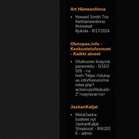
Art Hämeenlinna
Howard Smith Trio
#arthämeenlinna
#streetart
#jukola
- 8/17/2024
Olutopas.info -
Keskustelufoorumi
- Kaikki alueet
Olutkuvien lisäystä
parannettu
- 5/15/2
026
- <a
href="https://olutop
as.info/foorumi/me
mber.php?
action=profile&uid=
2">sayravai</a>
JaskanKaljat
MetalJaska-
tuotteet nyt
JaskanKaljat
Shopissa!
- 8/6/202
6
- admin