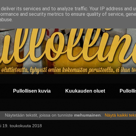
deliver its services and to analyze traffic. Your IP address and 
formance and security metrics to ensure quality of service, gen
abuse.
Pullollisen kuvia
Kuukauden oluet
Pullolli
Näytetään tekstit, joissa on tunniste
mehumainen
.
Näytä kaikki teks
i 19. toukokuuta 2018