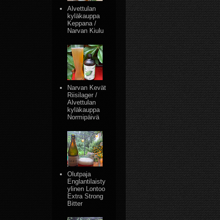
Alvettulan
kyläkauppa
Keppana /
Narvan Kiulu
Narvan Kevät
Riisilager /
Alvettulan
kyläkauppa
Normipäivä
Olutpaja
Englantilaisty
ylinen Lontoo
Extra Strong
Bitter