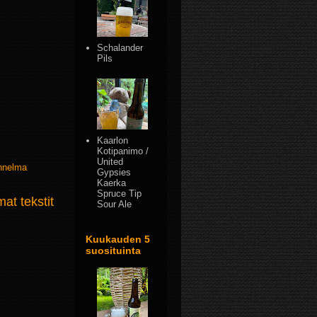
Schalander
Pils
Kaarlon
Kotipanimo /
United
nnelma
Gypsies
Kaerka
Spruce Tip
t tekstit
Sour Ale
Kuukauden 5
suosituinta