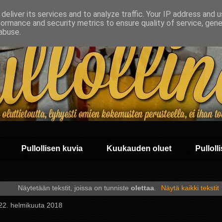
deliver its services and to analyze traffic. Your IP address and 
formance and security metrics to ensure quality of service, gen
abuse.
Pullollisen kuvia
Kuukauden oluet
Pullolli
Näytetään tekstit, joissa on tunniste
olettaa
.
Näytä kaikki tekstit
 22. helmikuuta 2018