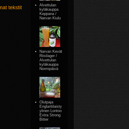
Alvettulan
t tekstit
kyläkauppa
Keppana /
Narvan Kiulu
Narvan Kevät
Riisilager /
Alvettulan
kyläkauppa
Normipäivä
Olutpaja
Englantilaisty
ylinen Lontoo
Extra Strong
Bitter