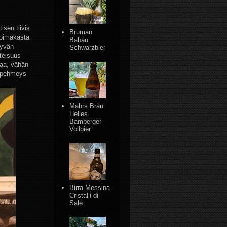
isen tiivis
Bruman
voimakasta
Babau
hyvän
Schwarzbier
teisuus
saa, vähän
ä pehmeys
Mahrs Bräu
Helles
Bamberger
Vollbier
Birra Messina
Cristalli di
Sale