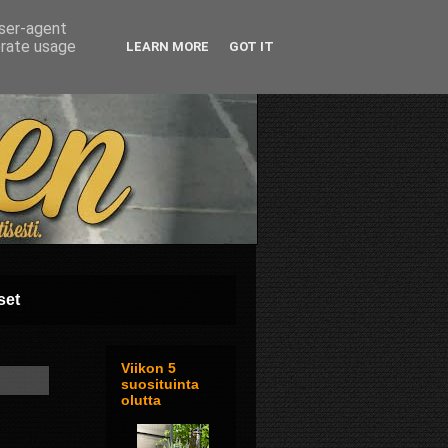
user-agent
erate usage
LEARN MORE
GOT IT
set
Viikon 5
suosituinta
olutta