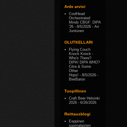
Arde arvioi
CoolHead
Orchestrated
Minds CBGF: DIPA
'26
- 8/5/2026
- Ari
Juntunen
OLUTKELLARI
Flying Couch
Knock Knock -
Who's There?
DIPA! DIPA WHO?
Citra & Some
Other
Hops!
- 8/5/2026
-
BierBaron
Tuopillinen
Craft Beer Helsinki
2026
- 6/26/2026
Reittausblogi
Eeppinen
suomalaisten