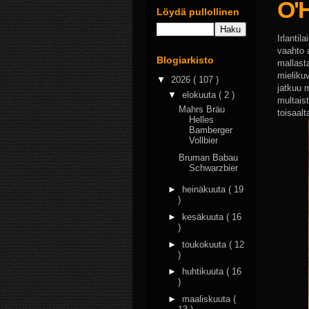
O'H
Löydä pullollinen
Irlanti
vaahto 
Blogiarkisto
mallast
mieliku
▼
2026
( 107 )
jatkuu 
▼
elokuuta
( 2 )
multais
Mahrs Bräu
toisaal
Helles
Bamberger
Vollbier
Bruman Babau
Schwarzbier
►
heinäkuuta
( 19
)
►
kesäkuuta
( 16
)
►
toukokuuta
( 12
)
►
huhtikuuta
( 16
)
►
maaliskuuta
(