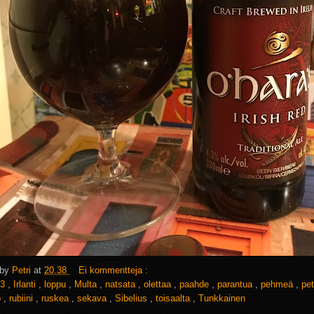
 by
Petri
at
20.38
Ei kommentteja :
3
,
Irlanti
,
loppu
,
Multa
,
natsata
,
olettaa
,
paahde
,
parantua
,
pehmeä
,
pe
o
,
rubiini
,
ruskea
,
sekava
,
Sibelius
,
toisaalta
,
Tunkkainen