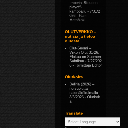
Imperial Stoutien
playoff-
kamppailu
- 7/31/2
026
- Harri
Metsäjoki
OLUTVERKKO –
uutisia ja tietoa
oluesta
Olut-Suomi –
Viikon Olut 31-26:
Elokuu on Suomen
Sahtikuu
- 7/27/202
6
- Toimittaja Editor
Olutkoira
Deliria (2026) –
norsuolutta
naisnäkökulmalla
-
8/6/2026
- Olutkoir
a
Translate