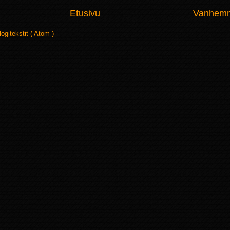
Etusivu
Vanhemma
logitekstit ( Atom )