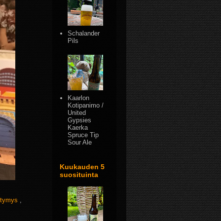
Schalander
Pils
Kaarlon
Kotipanimo /
United
Gypsies
Kaerka
Spruce Tip
Sour Ale
Kuukauden 5
suosituinta
ttymys
,