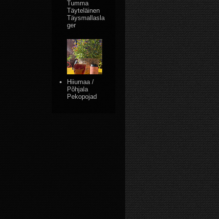
Tumma
Täyteläinen
Täysmallasla
ger
Hiiumaa /
Põhjala
Pekopojad