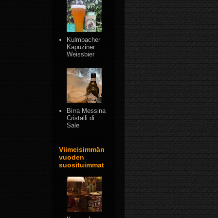
Kulmbacher
Kapuziner
Weissbier
Birra Messina
Cristalli di
Sale
Viimeisimmän
vuoden
suosituimmat