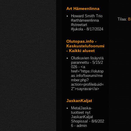
Art Hämeenlinna
Howard Smith Trio
Tilaa:
B
#arthämeenlinna
#streetart
#jukola
- 8/17/2024
Olutopas.info -
Keskustelufoorumi
- Kaikki alueet
Olutkuvien lisäystä
parannettu
- 5/15/2
026
- <a
href="https://olutop
as.info/foorumi/me
mber.php?
action=profile&uid=
2">sayravai</a>
JaskanKaljat
MetalJaska-
tuotteet nyt
JaskanKaljat
Shopissa!
- 8/6/202
6
- admin