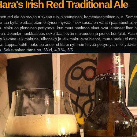
ara's Irish Red Traditional Ale
lainen red ale on syvän ruskean rubiininpunainen, komeavaahtoinen olut. Samett
antaa kyllä olettaa jotain erityisen hyvää. Tuoksussa on vähän paahtunutta, 
a. Maku on pienoinen pettymys, kun muut panimon oluet ovat jättäneet ihan 
van. Jotenkin tunkkaisuus sekoittaa lievän makeuden ja pienet humalat. Paah
mukavana jälkimakuna, ulkonäkö ja jälkimaku ovat hienot, mutta maku ei nat
ta. Loppua kohti maku paranee, ehkä ei nyt ihan hirveä pettymys, miellyttäv
ta. Sekavaahan tämä on. 33 cl, 4,3 %, 3/5