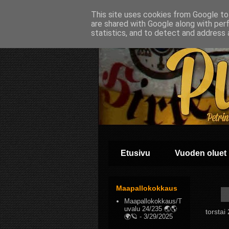
This site uses cookies from Google to 
are shared with Google along with per
statistics, and to detect and address 
Etusivu
Vuoden oluet
Maapallokokkaus
Maapallokokkaus/T
uvalu 24/235 🌏🌎
torstai
🌍🪐
- 3/29/2025