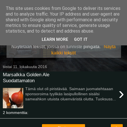
This site uses cookies from Google to deliver its services
Pullollinen
and to analyze traffic. Your IP address and user-agent are
shared with Google along with performance and security
metrics to ensure quality of service, generate usage
statistics, and to detect and address abuse.
▼
LEARN MORE
GOT IT
Näytetään tekstit, joissa on tunniste
pingata
.
Näytä
kaikki tekstit
tiistai 11. lokakuuta 2016
Marsalkka Golden Ale
Suodattamaton
›
Tämä olut oli piristävää. Saimaan juomatehtaaan
sponsoroima tyylikäs lasipullollinen sisälsi
sameahkon utuista oluenväristä olutta. Tuoksuss...
2 kommenttia: