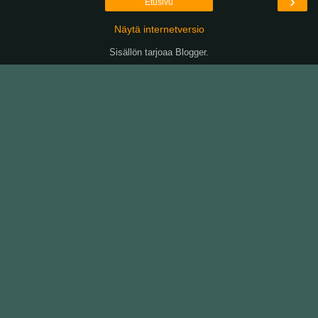
›
Etusivu
Näytä internetversio
Sisällön tarjoaa
Blogger
.