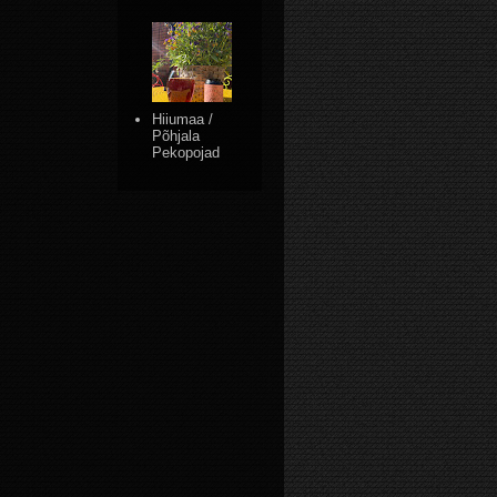
Hiiumaa /
Põhjala
Pekopojad