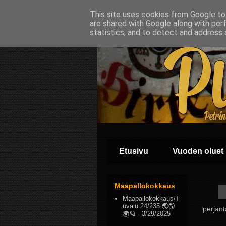
This site uses cookies from Google to 
are shared with Google along with per
statistics, and to detect and address 
Etusivu
Vuoden oluet
Maapallokokkaus
Maapallokokkaus/T
uvalu 24/235 🌏🌎
perjan
🌍🪐
- 3/29/2025