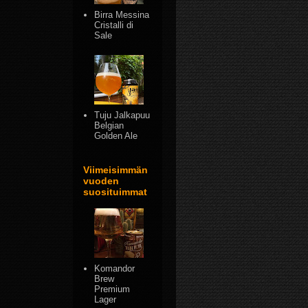
Birra Messina
Cristalli di
Sale
Tuju Jalkapuu
Belgian
Golden Ale
Viimeisimmän
vuoden
suosituimmat
Komandor
Brew
Premium
Lager