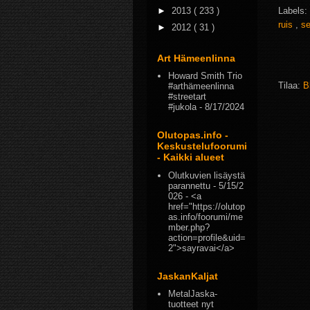
►
2013
( 233 )
Labels:
ruis
,
se
►
2012
( 31 )
Art Hämeenlinna
Howard Smith Trio
Tilaa:
B
#arthämeenlinna
#streetart
#jukola
- 8/17/2024
Olutopas.info -
Keskustelufoorumi
- Kaikki alueet
Olutkuvien lisäystä
parannettu
- 5/15/2
026
- <a
href="https://olutop
as.info/foorumi/me
mber.php?
action=profile&uid=
2">sayravai</a>
JaskanKaljat
MetalJaska-
tuotteet nyt