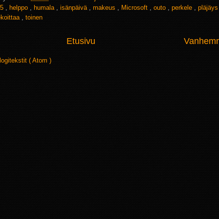
5
,
helppo
,
humala
,
isänpäivä
,
makeus
,
Microsoft
,
outo
,
perkele
,
pläjäy
koittaa
,
toinen
Etusivu
Vanhemma
logitekstit ( Atom )