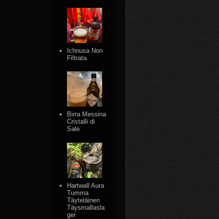
Ichnusa Non
Filtrata
Birra Messina
Cristalli di
Sale
Hartwall Aura
Tumma
Täyteläinen
Täysmallasla
ger