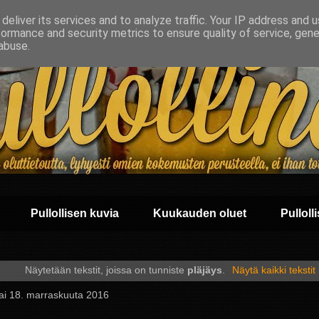
deliver its services and to analyze traffic. Your IP address and 
formance and security metrics to ensure quality of service, gen
abuse.
Pullollisen kuvia
Kuukauden oluet
Pullolli
Näytetään tekstit, joissa on tunniste
pläjäys
.
Näytä kaikki tekstit
tai 18. marraskuuta 2016