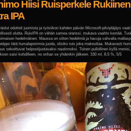
imo Hiisi Ruisperkele Rukiinen
ra IPA
äolut odotteli juomista ja työviikon kahden päivän Microsoft-pilvipläjäys vaati
ellisesti olutta. RuisIPA on vähän samea oranssi, mukava vaahto kestää. Tu
imaisen hedelmäinen. Maussa on sitten hedelmiä ja havuja vahvalla mallaspe
elppo tätä humalapommia juoda, olisiko ruis joka makeuttaa. Mukavasti hum
us sekoittuvat helpostijuotavaksi nautinnoksi. Toinen pullollinen kyllä menisi, 
yksen saisi kohdilleen, no onhan se yhdenkin jälkeen. 330 ml, 8,5 %, 5/5