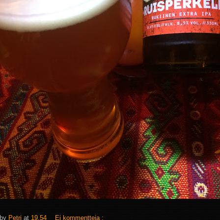
 by
Petri
at
19.54
Ei kommentteja :