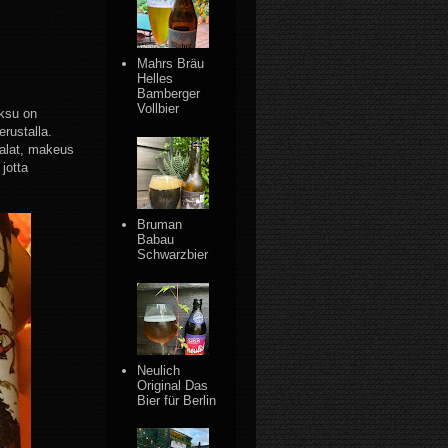
Mahrs Bräu
Helles
Bamberger
Vollbier
oksu on
rustalla.
alat, makeus
jotta
Bruman
Babau
Schwarzbier
Neulich
Original Das
Bier für Berlin