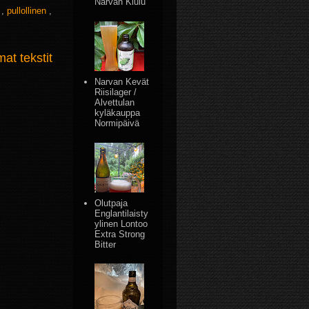
Narvan Kiulu
s
,
pullollinen
,
t tekstit
Narvan Kevät
Riisilager /
Alvettulan
kyläkauppa
Normipäivä
Olutpaja
Englantilaisty
ylinen Lontoo
Extra Strong
Bitter