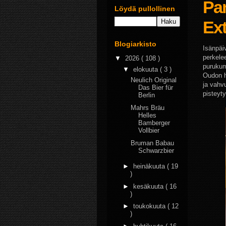
Pan
Löydä pullollinen
Ext
Blogiarkisto
Isänpäiv
perkele
▼
2026
( 108 )
purukum
▼
elokuuta
( 3 )
Oudon h
Neulich Original
ja vahvu
Das Bier für
pisteyt
Berlin
Mahrs Bräu
Helles
Bamberger
Vollbier
Bruman Babau
Schwarzbier
►
heinäkuuta
( 19
)
►
kesäkuuta
( 16
)
►
toukokuuta
( 12
)