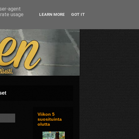
user-agent
erate usage
LEARN MORE
GOT IT
set
Viikon 5
suosituinta
olutta