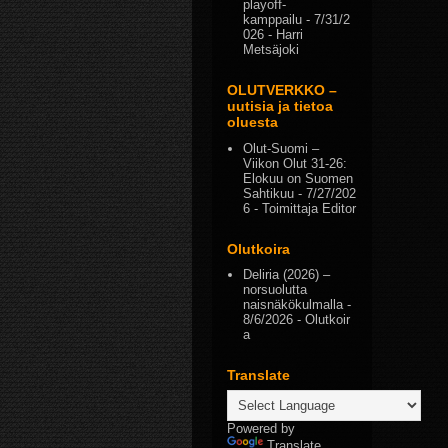
playoff-
kamppailu
- 7/31/2
026
- Harri
Metsäjoki
OLUTVERKKO –
uutisia ja tietoa
oluesta
Olut-Suomi –
Viikon Olut 31-26:
Elokuu on Suomen
Sahtikuu
- 7/27/202
6
- Toimittaja Editor
Olutkoira
Deliria (2026) –
norsuolutta
naisnäkökulmalla
-
8/6/2026
- Olutkoir
a
Translate
Powered by
Translate