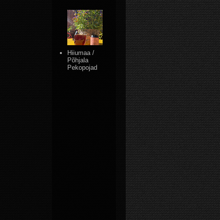
Hiiumaa /
Põhjala
Pekopojad