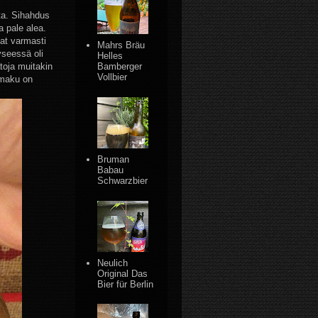
sta. Sihahdus
a pale alea.
vat varmasti
Mahrs Bräu
yseessä oli
Helles
atoja muitakin
Bamberger
Vollbier
kimaku on
Bruman
Babau
Schwarzbier
Neulich
Original Das
Bier für Berlin