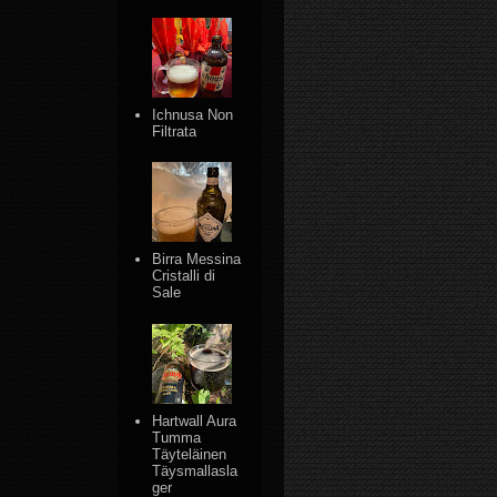
Ichnusa Non
Filtrata
Birra Messina
Cristalli di
Sale
Hartwall Aura
Tumma
Täyteläinen
Täysmallasla
ger