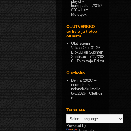
playoff-
kamppailu
- 7/31/2
026
- Harri
Metsäjoki
OLUTVERKKO –
uutisia ja tietoa
oluesta
Olut-Suomi –
Viikon Olut 31-26:
Elokuu on Suomen
Sahtikuu
- 7/27/202
6
- Toimittaja Editor
Olutkoira
Deliria (2026) –
norsuolutta
naisnäkökulmalla
-
8/6/2026
- Olutkoir
a
Translate
Powered by
Translate