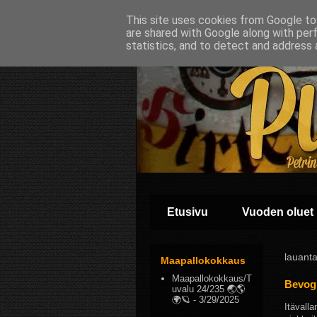
This site uses cookies from Google to 
are shared with Google along with per
statistics, and to detect and address 
Etusivu
Vuoden oluet
lauanta
Maapallokokkaus
Maapallokokkaus/T
Bevog 
uvalu 24/235 🌏🌎
🌍🪐
- 3/29/2025
Itävall