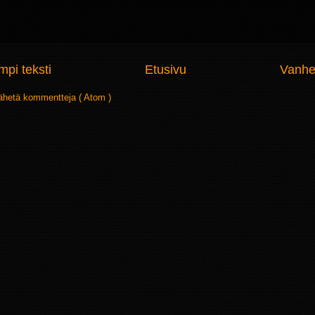
pi teksti
Etusivu
Vanhe
ähetä kommentteja ( Atom )