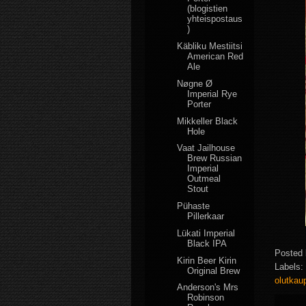
(blogistien
yhteispostaus
)
Käbliku Mestiitsi
American Red
Ale
Nøgne Ø
Imperial Rye
Porter
Mikkeller Black
Hole
Vaat Jailhouse
Brew Russian
Imperial
Outmeal
Stout
Pühaste
Pillerkaar
Lükati Imperial
Black IPA
Posted
Kirin Beer Kirin
Labels:
Original Brew
olutka
Anderson's Mrs
Robinson