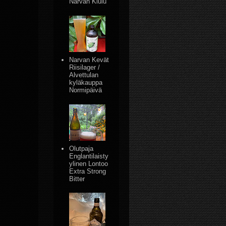
Narvan Kiulu
Narvan Kevät
Riisilager /
Alvettulan
kyläkauppa
Normipäivä
Olutpaja
Englantilaisty
ylinen Lontoo
Extra Strong
Bitter