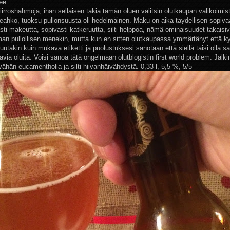
lee
piirroshahmoja, ihan sellaisen takia tämän oluen valitsin olutkaupan valikoimi
meahko, tuoksu pullonsuusta oli hedelmäinen. Maku on aika täydellisen sopiva
ti makeutta, sopivasti katkeruutta, silti helppoa, nämä ominaisuudet takaisi
n pullollisen menekin, mutta kun en sitten olutkaupassa ymmärtänyt että k
uutakin kuin mukava etiketti ja puolustuksesi sanotaan että siellä taisi olla s
avia oluita. Voisi sanoa tätä ongelmaan olutblogistin first world problem. Jäl
vähän eucamentholia ja silti hiivanhäivähdystä. 0,33 l, 5,5 %, 5/5