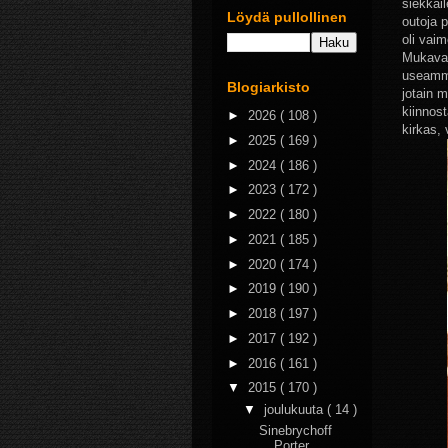
siekkai
Löydä pullollinen
outoja 
oli vai
Mukavas
useamma
Blogiarkisto
jotain m
kiinnost
►
2026
( 108 )
kirkas, 
►
2025
( 169 )
►
2024
( 186 )
►
2023
( 172 )
►
2022
( 180 )
►
2021
( 185 )
►
2020
( 174 )
►
2019
( 190 )
►
2018
( 197 )
►
2017
( 192 )
►
2016
( 161 )
▼
2015
( 170 )
▼
joulukuuta
( 14 )
Sinebrychoff
Porter