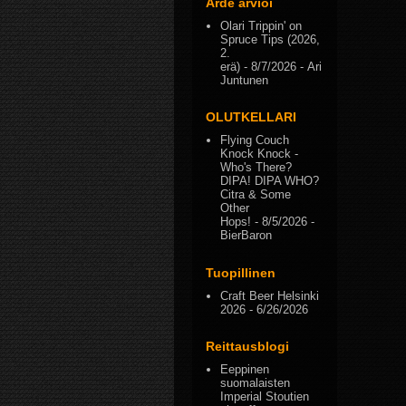
Arde arvioi
Olari Trippin' on
Spruce Tips (2026,
2.
erä)
- 8/7/2026
- Ari
Juntunen
OLUTKELLARI
Flying Couch
Knock Knock -
Who's There?
DIPA! DIPA WHO?
Citra & Some
Other
Hops!
- 8/5/2026
-
BierBaron
Tuopillinen
Craft Beer Helsinki
2026
- 6/26/2026
Reittausblogi
Eeppinen
suomalaisten
Imperial Stoutien