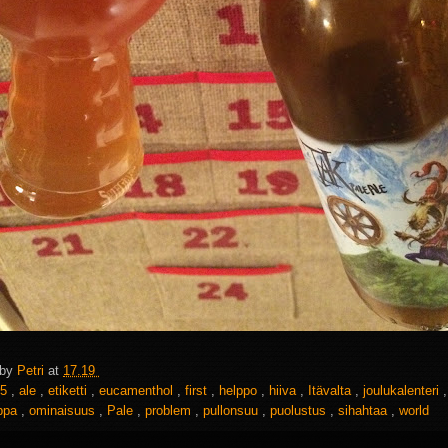
 by
Petri
at
17.19
5
,
ale
,
etiketti
,
eucamenthol
,
first
,
helppo
,
hiiva
,
Itävalta
,
joulukalenteri
uppa
,
ominaisuus
,
Pale
,
problem
,
pullonsuu
,
puolustus
,
sihahtaa
,
world