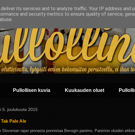
deliver its services and to analyze traffic. Your IP address and 
formance and security metrics to ensure quality of service, gen
abuse.
Pullollisen kuvia
Kuukauden oluet
Pullolli
i 5. joulukuuta 2015
Tak Pale Ale
an Slovenian rajan pinnasta ponnistaa Bevogin panimo. Panimon oluiden etiket