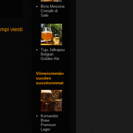
Birra Messina
Cristalli di
Sale
mpi viesti
Tuju Jalkapuu
Belgian
Golden Ale
Viimeisimmän
vuoden
suosituimmat
Komandor
Brew
Premium
Lager