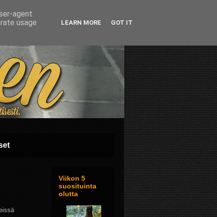
user-agent
erate usage
LEARN MORE
GOT IT
set
Viikon 5
suosituinta
olutta
eissä