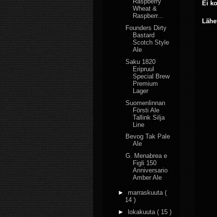
Raspberry
Ei k
Wheat &
Raspberr...
Lähe
Founders Dirty
Bastard
Scotch Style
Ale
Saku 1820
Eripruul
Special Brew
Premium
Lager
Suomenlinnan
Försti Ale
Tallink Silja
Line
Bevog Tak Pale
Ale
G. Menabrea e
Figli 150
Anniversario
Amber Ale
►
marraskuuta
(
14 )
►
lokakuuta
( 15 )