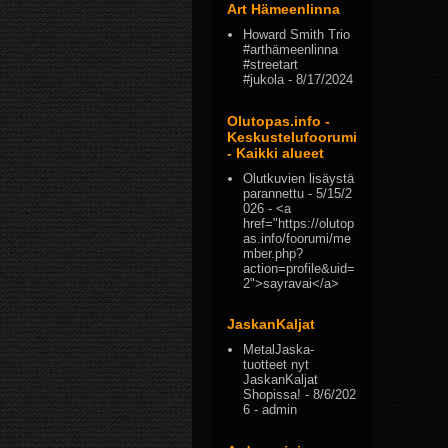
Art Hämeenlinna
Howard Smith Trio
#arthämeenlinna
#streetart
#jukola
- 8/17/2024
Olutopas.info -
Keskustelufoorumi
- Kaikki alueet
Olutkuvien lisäystä
parannettu
- 5/15/2
026
- <a
href="https://olutop
as.info/foorumi/me
mber.php?
action=profile&uid=
2">sayravai</a>
JaskanKaljat
MetalJaska-
tuotteet nyt
JaskanKaljat
Shopissa!
- 8/6/202
6
- admin