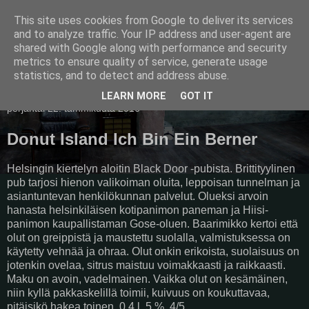
This site uses cookies from Google to deliver its services
Pullollinen
and to analyze traffic. Your IP address and user-agent are
shared with Google along with performance and security
metrics to ensure quality of service, generate usage
statistics, and to detect and address abuse.
▼
LEARN MORE
GOT IT
perjantai 22. tammikuuta 2016
Donut Island Ich Bin Ein Berner
Helsingin kiertelyn aloitin Black Door -pubista. Brittityylinen
pub tarjosi hienon valikoiman oluita, leppoisan tunnelman ja
asiantuntevan henkilökunnan palvelut. Olueksi arvoin
hanasta helsinkiläisen kotipanimon paneman ja Hiisi-
panimon kaupallistaman Gose-oluen. Baarimikko kertoi että
olut on greippistä ja maustettu suolalla, valmistuksessa on
käytetty vehnää ja ohraa. Olut onkin erikoista, suolaisuus on
jotenkin ovelaa, sitrus maistuu voimakkaasti ja raikkaasti.
Maku on avoin, vadelmainen. Vaikka olut on kesämäinen,
niin kyllä pakkaskelillä toimii, kuivuus on koukuttavaa,
pitäisikö hakea toinen. 0,4 l, 5 %, 4/5