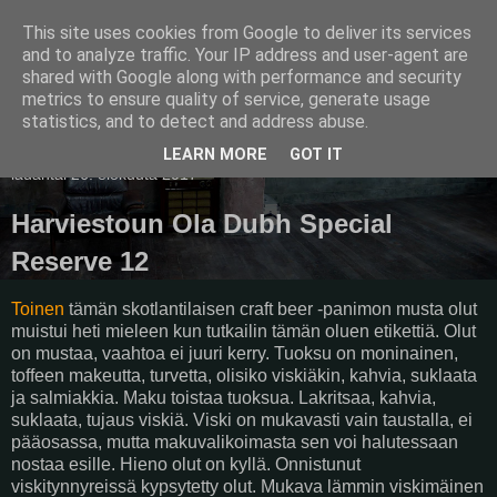
This site uses cookies from Google to deliver its services
Pullollinen
and to analyze traffic. Your IP address and user-agent are
shared with Google along with performance and security
metrics to ensure quality of service, generate usage
statistics, and to detect and address abuse.
▼
LEARN MORE
GOT IT
lauantai 26. elokuuta 2017
Harviestoun Ola Dubh Special
Reserve 12
Toinen
tämän skotlantilaisen craft beer -panimon musta olut
muistui heti mieleen kun tutkailin tämän oluen etikettiä. Olut
on mustaa, vaahtoa ei juuri kerry. Tuoksu on moninainen,
toffeen makeutta, turvetta, olisiko viskiäkin, kahvia, suklaata
ja salmiakkia. Maku toistaa tuoksua. Lakritsaa, kahvia,
suklaata, tujaus viskiä. Viski on mukavasti vain taustalla, ei
pääosassa, mutta makuvalikoimasta sen voi halutessaan
nostaa esille. Hieno olut on kyllä. Onnistunut
viskitynnyreissä kypsytetty olut. Mukava lämmin viskimäinen