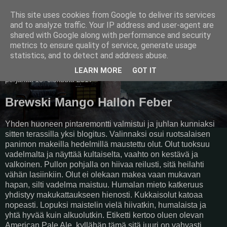
This site uses cookies from Google to deliver its services
Pullollinen
and to analyze traffic. Your IP address and user-agent are
shared with Google along with performance and security
metrics to ensure quality of service, generate usage
statistics, and to detect and address abuse.
▼
LEARN MORE
GOT IT
perjantai 18. elokuuta 2017
Brewski Mango Hallon Feber
Yhden huoneen pintaremontti valmistui ja juhlan kunniaksi
sitten terassilla yksi blogitus. Valinnaksi osui ruotsalaisen
panimon makeilla hedelmillä maustettu olut. Olut tuoksuu
vadelmalta ja näyttää kultaiselta, vaahto on kestävä ja
valkoinen. Pullon pohjalla on hiivaa reilusti, sitä heilahti
vähän lasiinkiin. Olut ei olekaan makea vaan mukavan
hapan, silti vadelma maistuu. Humalan mieto katkeruus
yhdistyy makukattaukseen hienosti. Kukkaisolut katoaa
nopeasti. Lopuksi maistelin vielä hiivatkin, humalaista ja
yhtä hyvää kuin alkuolutkin. Etiketti kertoo oluen olevan
American Pale Ale, kyllähän tämä sitä juuri on vahvasti