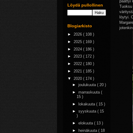
päättyi 
Löydä pullollinen
Tuoksu 
väritys
löytyi.
Margare
Blogiarkisto
jotenkin
►
2026
( 108 )
►
2025
( 169 )
►
2024
( 186 )
►
2023
( 172 )
►
2022
( 180 )
►
2021
( 185 )
▼
2020
( 174 )
►
joulukuuta
( 20 )
►
marraskuuta
(
15 )
►
lokakuuta
( 15 )
►
syyskuuta
( 15
)
►
elokuuta
( 13 )
►
heinäkuuta
( 18