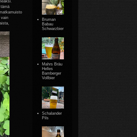
meaksi.
 tämä
 matkamuisto
 vain
Bruman
aista,
Babau
Schwarzbier
Mahrs Bräu
Helles
Bamberger
Vollbier
Schalander
Pils