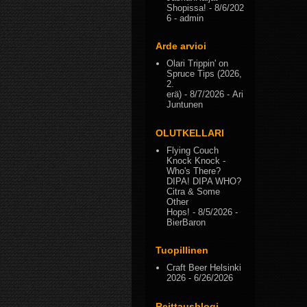
Shopissa!
- 8/6/202
6
- admin
Arde arvioi
Olari Trippin' on
Spruce Tips (2026,
2.
erä)
- 8/7/2026
- Ari
Juntunen
OLUTKELLARI
Flying Couch
Knock Knock -
Who's There?
DIPA! DIPA WHO?
Citra & Some
Other
Hops!
- 8/5/2026
-
BierBaron
Tuopillinen
Craft Beer Helsinki
2026
- 6/26/2026
Reittausblogi