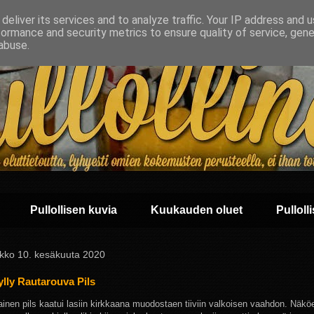
deliver its services and to analyze traffic. Your IP address and 
formance and security metrics to ensure quality of service, gen
abuse.
Pullollisen kuvia
Kuukauden oluet
Pullolli
ikko 10. kesäkuuta 2020
lly Rautarouva Pils
ainen pils kaatui lasiin kirkkaana muodostaen tiiviin valkoisen vaahdon. Näk