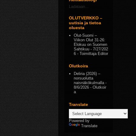
Ladataan...
OLUTVERKKO –
uutisia ja tietoa
oluesta
Olut-Suomi –
Viikon Olut 31-26:
Elokuu on Suomen
Sahtikuu
- 7/27/202
6
- Toimittaja Editor
Olutkoira
Deliria (2026) –
norsuolutta
naisnäkökulmalla
-
8/6/2026
- Olutkoir
a
Translate
Powered by
Translate