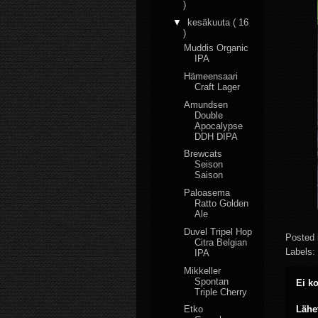
)
▼
kesäkuuta
( 16
)
Muddis Organic
IPA
Hämeensaari
Craft Lager
Amundsen
Double
Apocalypse
DDH DIPA
Brewcats
Seison
Saison
Paloasema
Ratto Golden
Ale
Duvel Tripel Hop
Posted
Citra Belgian
Labels:
IPA
Mikkeller
Spontan
Ei k
Triple Cherry
Lähe
Etko