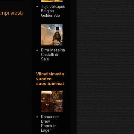
Tuju Jalkapuu
Belgian
mpi viesti
Golden Ale
Birra Messina
Cristalli di
Sale
Viimeisimmän
vuoden
suosituimmat
Komandor
Brew
Premium
Lager