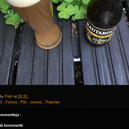
 by
Petri
at
20.31
3
,
Forssa
,
Pils
,
samea
,
Thatcher
ommentteja :
tä kommentti