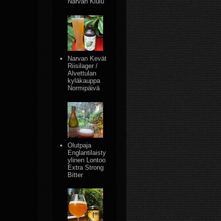
Narvan Kiulu
Narvan Kevät
Riisilager /
Alvettulan
kyläkauppa
Normipäivä
Olutpaja
Englantilaisty
ylinen Lontoo
Extra Strong
Bitter