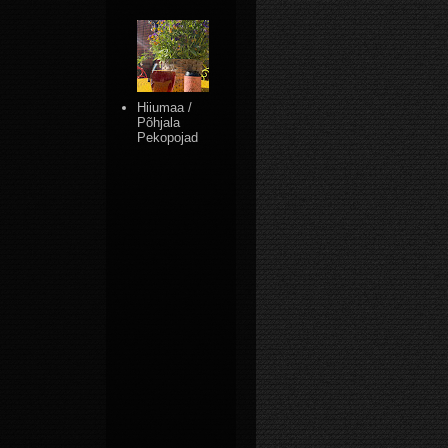
Hiiumaa /
Põhjala
Pekopojad