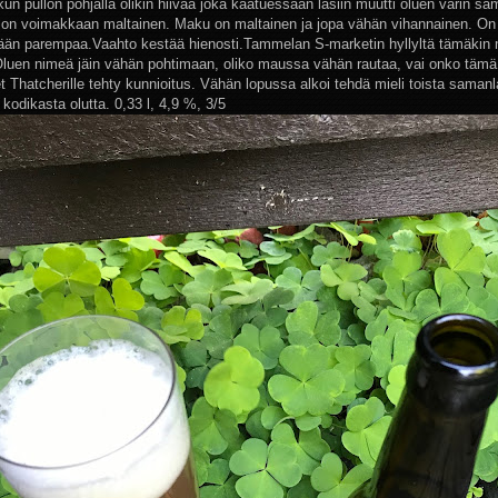
kun pullon pohjalla olikin hiivaa joka kaatuessaan lasiin muutti oluen värin sa
on voimakkaan maltainen. Maku on maltainen ja jopa vähän vihannainen. On
tään parempaa.Vaahto kestää hienosti.Tammelan S-marketin hyllyltä tämäkin
 Oluen nimeä jäin vähän pohtimaan, oliko maussa vähän rautaa, vai onko tämä
t Thatcherille tehty kunnioitus. Vähän lopussa alkoi tehdä mieli toista samanl
 kodikasta olutta. 0,33 l, 4,9 %, 3/5