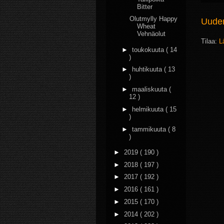
Bitter
Olutmylly Happy
Uudem
Wheat
Vehnäolut
Tilaa:
L
►
toukokuuta
( 14
)
►
huhtikuuta
( 13
)
►
maaliskuuta
(
12 )
►
helmikuuta
( 15
)
►
tammikuuta
( 8
)
►
2019
( 190 )
►
2018
( 197 )
►
2017
( 192 )
►
2016
( 161 )
►
2015
( 170 )
►
2014
( 202 )