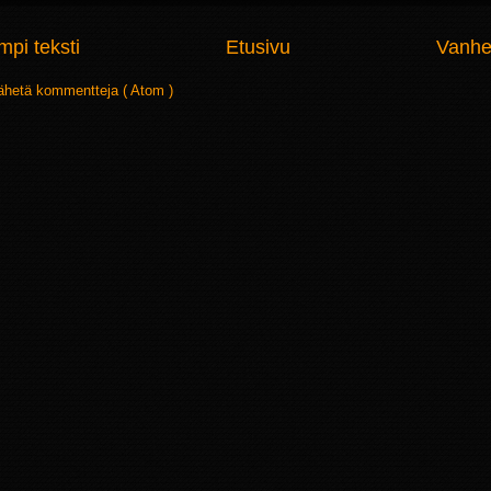
pi teksti
Etusivu
Vanhe
ähetä kommentteja ( Atom )