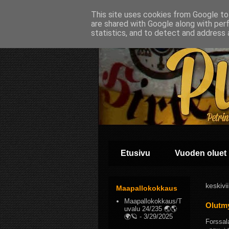
This site uses cookies from Google to 
are shared with Google along with per
statistics, and to detect and address 
Etusivu
Vuoden oluet
keskivi
Maapallokokkaus
Maapallokokkaus/T
Olutmy
uvalu 24/235 🌏🌎
🌍🪐
- 3/29/2025
Forssal