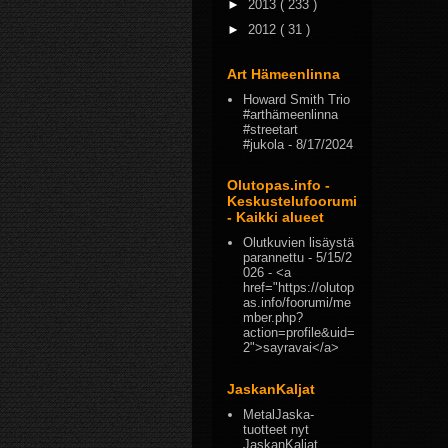
►
2013
( 233 )
►
2012
( 31 )
Art Hämeenlinna
Howard Smith Trio
#arthämeenlinna
#streetart
#jukola
- 8/17/2024
Olutopas.info -
Keskustelufoorumi
- Kaikki alueet
Olutkuvien lisäystä
parannettu
- 5/15/2
026
- <a
href="https://olutop
as.info/foorumi/me
mber.php?
action=profile&uid=
2">sayravai</a>
JaskanKaljat
MetalJaska-
tuotteet nyt
JaskanKaljat