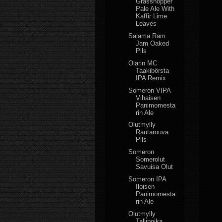
Grasshopper
Pale Ale With
Kaffir Lime
Leaves
Salama Ram
Jam Oaked
Pils
Olarin MC
Taakibörsta
IPA Remix
Someron VIPA
Vihaisen
Panimomesta
rin Ale
Olutmylly
Rautarouva
Pils
Someron
Somerolut
Savuisa Olut
Someron IPA
Iloisen
Panimomesta
rin Ale
Olutmylly
Tallipoika