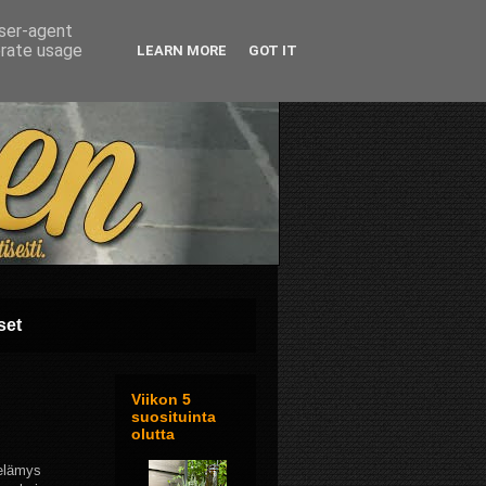
user-agent
erate usage
LEARN MORE
GOT IT
set
Viikon 5
suosituinta
olutta
öelämys