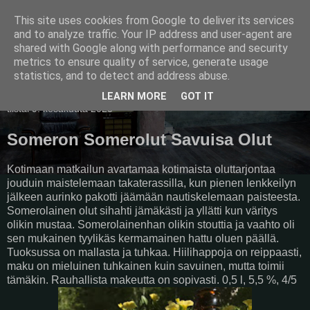
This site uses cookies from Google to deliver its services
Pullollinen
and to analyze traffic. Your IP address and user-agent are
shared with Google along with performance and security
metrics to ensure quality of service, generate usage
statistics, and to detect and address abuse.
▼
LEARN MORE
GOT IT
tiistai 9. kesäkuuta 2020
Someron Somerolut Savuisa Olut
Kotimaan matkailun avartamaa kotimaista oluttarjontaa
jouduin maistelemaan takaterassilla, kun pienen lenkkeilyn
jälkeen aurinko pakotti jäämään nautiskelemaan paisteesta.
Somerolainen olut sihahti jämäkästi ja yllätti kun väritys
olikin mustaa. Somerolainenhan olikin stouttia ja vaahto oli
sen mukainen tyylikäs kermamainen hattu oluen päällä.
Tuoksussa on mallasta ja tuhkaa. Hiilihappoja on reippaasti,
maku on mieluinen tuhkainen kuin savuinen, mutta toimii
tämäkin. Rauhallista makeutta on sopivasti. 0,5 l, 5,5 %, 4/5