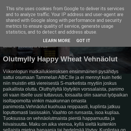
This site uses cookies from Google to deliver its services
Pullollinen
and to analyze traffic. Your IP address and user-agent are
shared with Google along with performance and security
metrics to ensure quality of service, generate usage
statistics, and to detect and address abuse.
▼
LEARN MORE
GOT IT
tiistai 2. kesäkuuta 2020
Olutmylly Happy Wheat Vehnäolut
Viikonlopun matkailukierroksen ensimmäinen pysähdys
sattui osumaan Tammelan ABC:lle ja ei mennyt kuin hetki
niin muistin että viereisestä S-marketista myytiin joskus
paikallista olutta. Oluthyllyltä löytyikin vorssalaista, panimo
oli vaan itselle uusi tuttavuus, toisaalta olin saanut työpaikan
isoltapomolta vinkin maakunnan omasta
panimosta.Vehnäolut kuohuaa reippaasti, kuplinta jatkuu
loputtomasti lasissakin. Vaahto on runsasta, isoa kuplaa.
Tuoksussa on vehnäolutmaista pientä happamuutta ja
hiivaisuutta. Maku on aika vienoa, kyllä sieltä kuitenkin
sellaista mietoa banaania tai hedelmää löytyy. Kuplintaa on