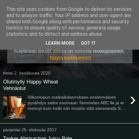
This site uses cookies from Google to deliver its services
Pullollinen
and to analyze traffic. Your IP address and user-agent are
shared with Google along with performance and security
metrics to ensure quality of service, generate usage
statistics, and to detect and address abuse.
▼
LEARN MORE
GOT IT
Näytetään tekstit, joissa on tunniste
isokuplainen
.
Näytä kaikki tekstit
tiistai 2. kesäkuuta 2020
Olutmylly Happy Wheat
Vehnäolut
›
Viikonlopun matkailukierroksen ensimmäinen
pysähdys sattui osumaan Tammelan ABC:lle ja ei
mennyt kuin hetki niin muistin että viereisestä S-...
perjantai 25. elokuuta 2017
Tanker Abstraction Juicy Pale