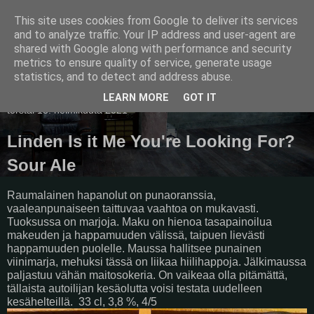
This site uses cookies from Google to deliver its services
Pullollinen
and to analyze traffic. Your IP address and user-agent are
shared with Google along with performance and security
metrics to ensure quality of service, generate usage
statistics, and to detect and address abuse.
▼
LEARN MORE
GOT IT
torstai 18. helmikuuta 2021
Linden Is it Me You're Looking For?
Sour Ale
Raumalainen hapanolut on punaoranssia,
vaaleanpunaiseen taittuvaa vaahtoa on mukavasti.
Tuoksussa on marjoja. Maku on hienoa tasapainoilua
makeuden ja happamuuden välissä, taipuen lievästi
happamuuden puolelle. Maussa hallitsee punainen
viinimarja, mehuksi tässä on liikaa hiilihappoja. Jälkimaussa
paljastuu vähän maitosokeria. On vaikeaa olla pitämättä,
tällaista autoilijan kesäolutta voisi testata uudelleen
kesähelteillä.
33 cl, 3,8 %, 4/5