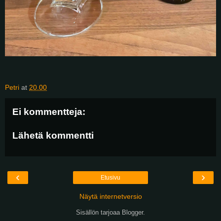
Petri
at
20.00
Ei kommentteja:
Lähetä kommentti
‹
›
Etusivu
Näytä internetversio
Sisällön tarjoaa
Blogger
.