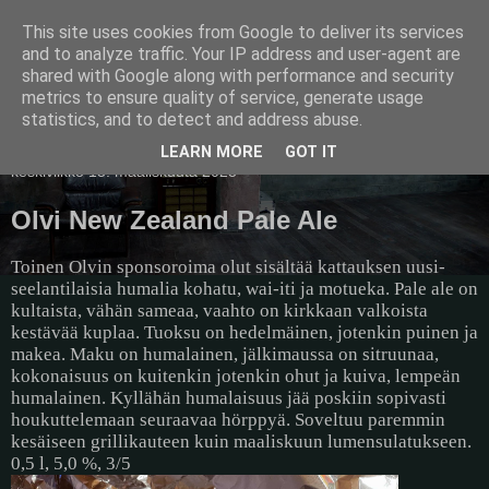
This site uses cookies from Google to deliver its services
Pullollinen
and to analyze traffic. Your IP address and user-agent are
shared with Google along with performance and security
metrics to ensure quality of service, generate usage
statistics, and to detect and address abuse.
▼
LEARN MORE
GOT IT
keskiviikko 15. maaliskuuta 2023
Olvi New Zealand Pale Ale
Toinen Olvin sponsoroima olut sisältää kattauksen uusi-
seelantilaisia humalia kohatu, wai-iti ja motueka. Pale ale on
kultaista, vähän sameaa, vaahto on kirkkaan valkoista
kestävää kuplaa. Tuoksu on hedelmäinen, jotenkin puinen ja
makea. Maku on humalainen, jälkimaussa on sitruunaa,
kokonaisuus on kuitenkin jotenkin ohut ja kuiva, lempeän
humalainen. Kyllähän humalaisuus jää poskiin sopivasti
houkuttelemaan seuraavaa hörppyä. Soveltuu paremmin
kesäiseen grillikauteen kuin maaliskuun lumensulatukseen.
0,5 l, 5,0 %, 3/5