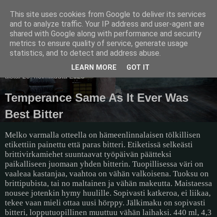
This site uses cookies from Google to deliver its services
Pullollinen
and to analyze traffic. Your IP address and user-agent are
shared with Google along with performance and security
metrics to ensure quality of service, generate usage
statistics, and to detect and address abuse.
▼
LEARN MORE
GOT IT
tiistai 25. helmikuuta 2025
Temperance Same As It Ever Was
Best Bitter
Melko varmalla otteella on hämeenlinnalaisen tölkillisen
etikettiin painettu että paras bitteri. Etiketissä selkeästi
brittivirkamiehet suuntaavat työpäivän päätteksi
paikalliseen juomaan yhden bitterin. Tuopillisessa väri on
vaaleaa kastanjaa, vaahtoa on vähän valkoisena. Tuoksu on
brittipubista, tai no maltainen ja vähän makeutta. Maistaessa
nousee jotenkin hymy huulille. Sopivasti katkeroa, ei liikaa,
tekee vaan mieli ottaa uusi hörppy. Jälkimaku on sopivasti
bitteri, lopputuopillinen muuttuu vähän laihaksi. 440 ml, 4,3