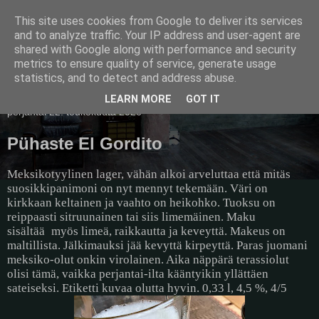
This site uses cookies from Google to deliver its services
Pullollinen
and to analyze traffic. Your IP address and user-agent are
shared with Google along with performance and security
metrics to ensure quality of service, generate usage
statistics, and to detect and address abuse.
▼
LEARN MORE
GOT IT
perjantai 22. toukokuuta 2026
Pühaste El Gordito
Meksikotyylinen lager, vähän alkoi arveluttaa että mitäs
suosikkipanimoni on nyt mennyt tekemään. Väri on
kirkkaan keltainen ja vaahto on heikohko. Tuoksu on
reippaasti sitruunainen tai siis limemäinen. Maku
sisältää
myös limeä, raikkautta ja keveyttä. Makeus on
maltillista. Jälkimauksi jää kevyttä kirpeyttä. Paras juomani
meksiko-olut onkin virolainen. Aika näppärä terassiolut
olisi tämä, vaikka perjantai-ilta kääntyikin yllättäen
sateiseksi. Etiketti kuvaa olutta hyvin. 0,33 l, 4,5 %, 4/5