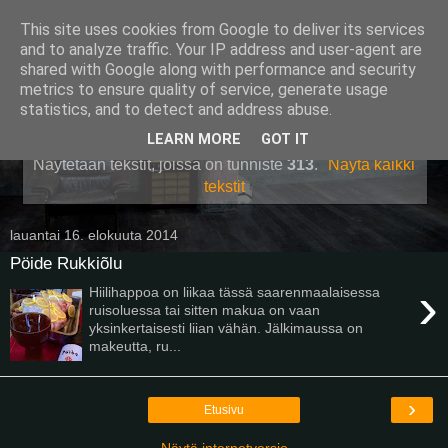
This site uses cookies from Google to deliver its services
Pullollinen
and to analyze traffic. Your IP address and user-agent are
shared with Google along with performance and security
metrics to ensure quality of service, generate usage
statistics, and to detect and address abuse.
▼
LEARN MORE
GOT IT
Näytetään tekstit, joissa on tunniste
313
.
Näytä kaikki
tekstit
lauantai 16. elokuuta 2014
Pöide Rukkiõlu
›
Hiilihappoa on liikaa tässä saarenmaalaisessa
ruisoluessa tai sitten makua on vaan
yksinkertaisesti liian vähän. Jälkimaussa on
makeutta, ru...
›
Etusivu
Näytä internetversio