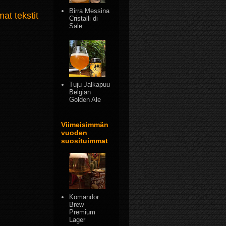
Birra Messina
t tekstit
Cristalli di
Sale
Tuju Jalkapuu
Belgian
Golden Ale
Viimeisimmän
vuoden
suosituimmat
Komandor
Brew
Premium
Lager