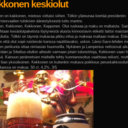
kkonen keskiolut
n on kakkonen, mietous viittaisi siihen. Tölkin yläreunaa kiertää presidentin
jamiesvaalien tuloksien äänestyksestä tuttu mantra:
en,
Kekkonen, Kekkonen, Kepponen. Olut ruskeaa ja maku on maltaista. Sa
taan kesäolutpaketista löytyneistä oluista kiinnostavin etiketti laittoi maista
lutta. Tölkki on täynnä mukavaa pikku infoa ja makeaa maltaan makua. Etik
n että olut sopii ruisleivän kanssa nautittavaksi, uskon. Länsi-Savo-lehden 
n perikunta ottaa nimiasian huumorilla. Nykänen ja Lampenius nettosivat aik
stään ja Sibelius-olutkin aiheutti varmaan jotain tulonsiirtoja, Kekkonen vaan 
ssä. Kainuun perämetsien miehelle tehty kunnianosoitus vaahtoaa reilusti, mu
n liian yksioikoinen. Kekkonen on kuitenkin mukava poikkeus peruskakkosolu
luessa on makua. 50 cl, 4,2%, 3/5