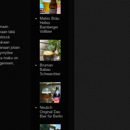
Mahrs Bräu
Helles
imaan
Bamberger
Vollbier
maan tätä
etissä
mukaan
anaan jotain
hymyilee
tta maku on
tgenreen,
Bruman
Babau
Schwarzbier
Neulich
Original Das
Bier für Berlin