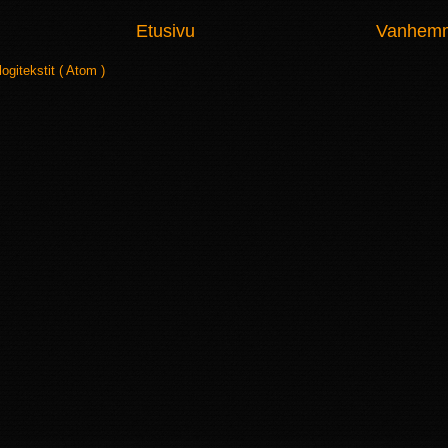
Etusivu
Vanhemma
logitekstit ( Atom )