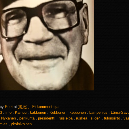
 by
Petri
at
19.50
Ei kommentteja :
3
,
info
,
Kainuu
,
kakkonen
,
Kekkonen
,
kepponen
,
Lampenius
,
Länsi-Sav
,
Nykänen
,
perikunta
,
presidentti
,
ruisleipä
,
ruskea
,
siideri
,
tulonsiirto
,
vaa
jamies
,
yksioikoinen