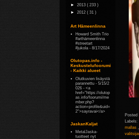
►
2013
( 233 )
►
2012
( 31 )
Art Hämeenlinna
Howard Smith Trio
#arthämeenlinna
#streetart
#jukola
- 8/17/2024
Olutopas.info -
Keskustelufoorumi
- Kaikki alueet
Olutkuvien lisäystä
parannettu
- 5/15/2
026
- <a
href="https://olutop
as.info/foorumi/me
mber.php?
action=profile&uid=
2">sayravai</a>
Posted
Labels:
JaskanKaljat
mallas
MetalJaska-
valitsi
tuotteet nyt