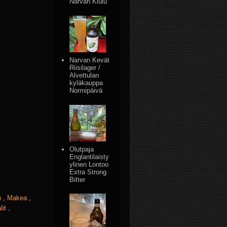
Narvan Kiulu
Narvan Kevät
Riisilager /
Alvettulan
kyläkauppa
Normipäivä
Olutpaja
Englantilaisty
ylinen Lontoo
Extra Strong
Bitter
o
,
Makea
,
lit
,