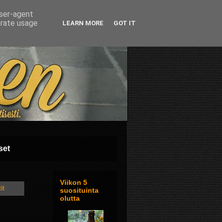
user-agent
erate usage
LEARN MORE
GOT IT
set
Viikon 5
it
suosituinta
olutta