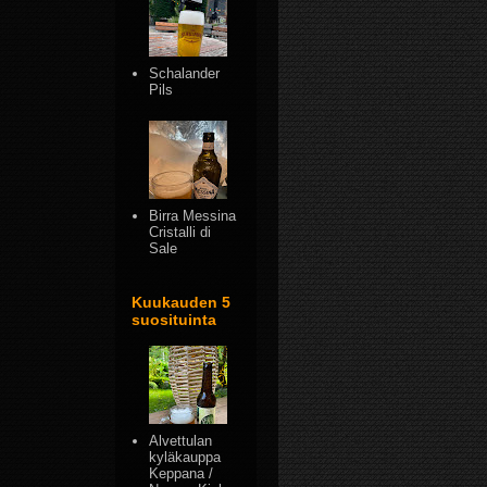
Schalander
Pils
Birra Messina
Cristalli di
Sale
Kuukauden 5
suosituinta
Alvettulan
kyläkauppa
Keppana /