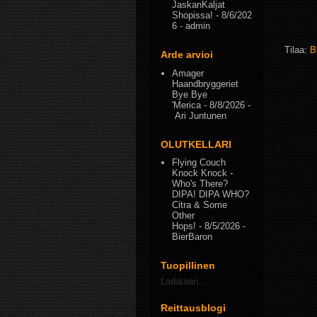
JaskanKaljat
Shopissa!
- 8/6/202
6
- admin
Tilaa:
B
Arde arvioi
Amager
Haandbryggeriet
Bye Bye
'Merica
- 8/8/2026
-
Ari Juntunen
OLUTKELLARI
Flying Couch
Knock Knock -
Who's There?
DIPA! DIPA WHO?
Citra & Some
Other
Hops!
- 8/5/2026
-
BierBaron
Tuopillinen
Ladataan...
Reittausblogi