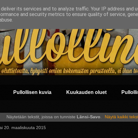
deliver its services and to analyze traffic. Your IP address and 
formance and security metrics to ensure quality of service, gen
abuse.
Pullollisen kuvia
Kuukauden oluet
Pullolli
Näytetään tekstit, joissa on tunniste
Länsi-Savo
.
Näytä kaikki tekst
ai 20. maaliskuuta 2015