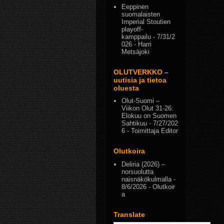
Eeppinen
suomalaisten
Imperial Stoutien
playoff-
kamppailu
- 7/31/2
026
- Harri
Metsäjoki
OLUTVERKKO –
uutisia ja tietoa
oluesta
Olut-Suomi –
Viikon Olut 31-26:
Elokuu on Suomen
Sahtikuu
- 7/27/202
6
- Toimittaja Editor
Olutkoira
Deliria (2026) –
norsuolutta
naisnäkökulmalla
-
8/6/2026
- Olutkoir
a
Translate