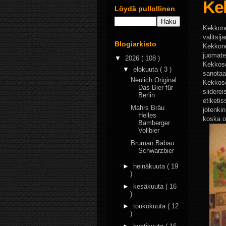
Ke
Löydä pullollinen
Kekkone
valitsi
Blogiarkisto
Kekkon
juomateh
▼
2026
( 108 )
Kekkoso
▼
elokuuta
( 3 )
sanotaa
Neulich Original
Kekkose
Das Bier für
siiderei
Berlin
etiketi
Mahrs Bräu
jotenki
Helles
koska o
Bamberger
Vollbier
Bruman Babau
Schwarzbier
►
heinäkuuta
( 19
)
►
kesäkuuta
( 16
)
►
toukokuuta
( 12
)