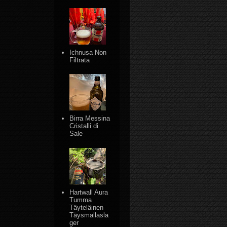
Ichnusa Non
Filtrata
Birra Messina
Cristalli di
Sale
Hartwall Aura
Tumma
Täyteläinen
Täysmallasla
ger