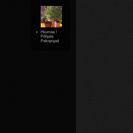
Hiiumaa /
Põhjala
Pekopojad