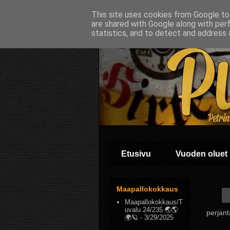
This site uses cookies from Google to 
are shared with Google along with per
statistics, and to detect and address 
Etusivu
Vuoden oluet
Maapallokokkaus
Maapallokokkaus/T
uvalu 24/235 🌏🌎
perjant
🌍🪐
- 3/29/2025