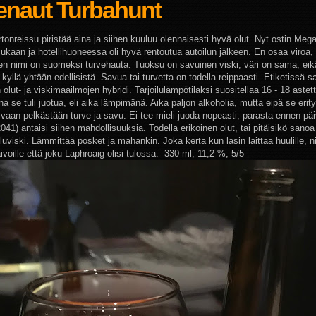
enaut Turbahunt
rtonreissu piristää aina ja siihen kuuluu olennaisesti hyvä olut. Nyt ostin Mega
mukaan ja hotellihuoneessa oli hyvä rentoutua autoilun jälkeen. En osaa viroa
uen nimi on suomeksi turvehauta. Tuoksu on savuinen viski, väri on sama, e
kyllä yhtään edellisistä. Savua tai turvetta on todella reippaasti. Etiketissä s
olut- ja viskimaailmojen hybridi. Tarjoilulämpötilaksi suositellaa 16 - 18 astett
na se tuli juotua, eli aika lämpimänä. Aika paljon alkoholia, mutta eipä se erity
 vaan pelkästään turve ja savu. Ei tee mieli juoda nopeasti, parasta ennen pä
041) antaisi siihen mahdollisuuksia. Todella erikoinen olut, tai pitäisikö sanoa
eluviski. Lämmittää posket ja mahankin. Joka kerta kun lasin laittaa huulille, n
ivoille että joku Laphroaig olisi tulossa. 330 ml, 11,2 %, 5/5