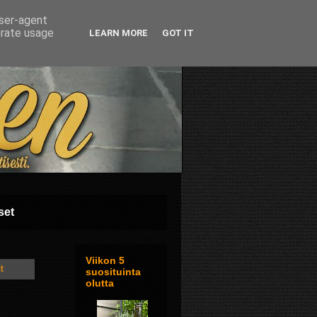
user-agent
erate usage
LEARN MORE
GOT IT
set
Viikon 5
t
suosituinta
olutta