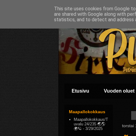
This site uses cookies from Google to 
are shared with Google along with per
statistics, and to detect and address 
Etusivu
Vuoden oluet
Maapallokokkaus
Maapallokokkaus/T
uvalu 24/235 🌏🌎
torstai
🌍🪐
- 3/29/2025