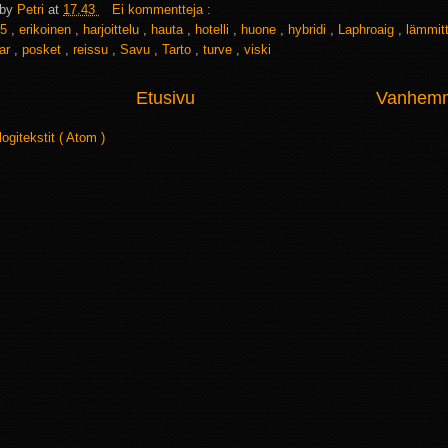
 by
Petri
at
17.43
Ei kommentteja :
5
,
erikoinen
,
harjoittelu
,
hauta
,
hotelli
,
huone
,
hybridi
,
Laphroaig
,
lämmit
ar
,
posket
,
reissu
,
Savu
,
Tarto
,
turve
,
viski
Etusivu
Vanhemma
logitekstit ( Atom )