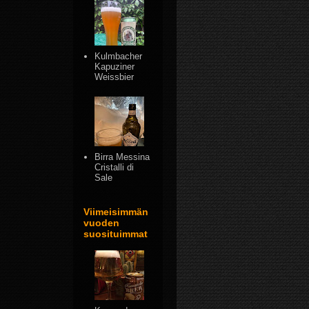
Kulmbacher
Kapuziner
Weissbier
Birra Messina
Cristalli di
Sale
Viimeisimmän
vuoden
suosituimmat