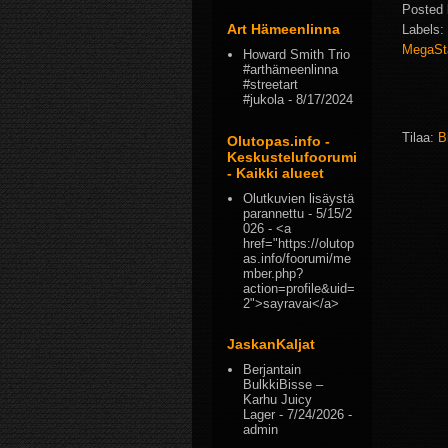
Posted
Art Hämeenlinna
Labels:
MegaSt
Howard Smith Trio
#arthämeenlinna
#streetart
#jukola
- 8/17/2024
Tilaa:
B
Olutopas.info -
Keskustelufoorumi
- Kaikki alueet
Olutkuvien lisäystä
parannettu
- 5/15/2
026
- <a
href="https://olutop
as.info/foorumi/me
mber.php?
action=profile&uid=
2">sayravai</a>
JaskanKaljat
Berjantain
BulkkiBisse –
Karhu Juicy
Lager
- 7/24/2026
-
admin