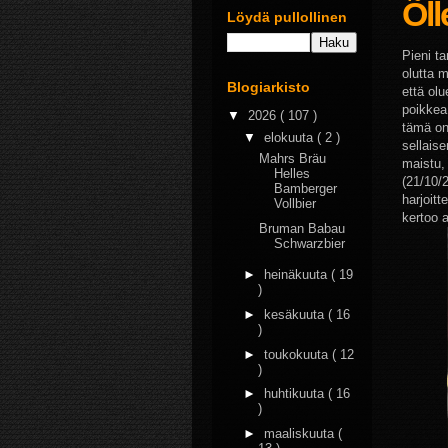
Õll
Löydä pullollinen
Pieni ta
olutta 
Blogiarkisto
että ol
poikkea 
▼
2026
( 107 )
tämä on 
▼
elokuuta
( 2 )
sellaise
Mahrs Bräu
maistu,
Helles
(21/10/2
Bamberger
harjoitt
Vollbier
kertoo a
Bruman Babau
Schwarzbier
►
heinäkuuta
( 19
)
►
kesäkuuta
( 16
)
►
toukokuuta
( 12
)
►
huhtikuuta
( 16
)
►
maaliskuuta
(