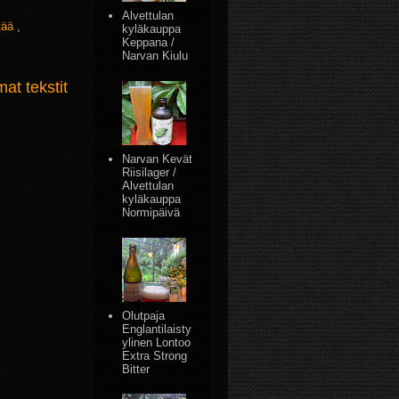
Alvettulan
tää
,
kyläkauppa
Keppana /
Narvan Kiulu
t tekstit
Narvan Kevät
Riisilager /
Alvettulan
kyläkauppa
Normipäivä
Olutpaja
Englantilaisty
ylinen Lontoo
Extra Strong
Bitter