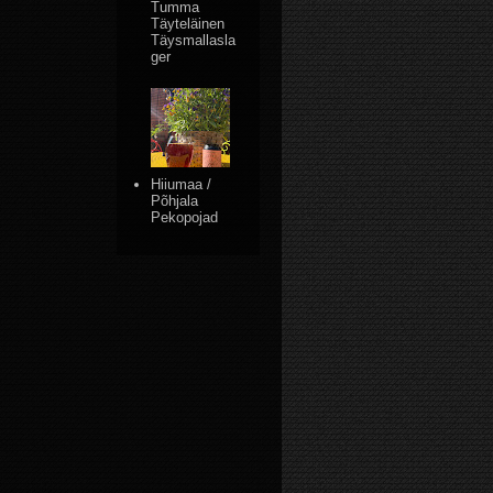
Tumma
Täyteläinen
Täysmallasla
ger
Hiiumaa /
Põhjala
Pekopojad