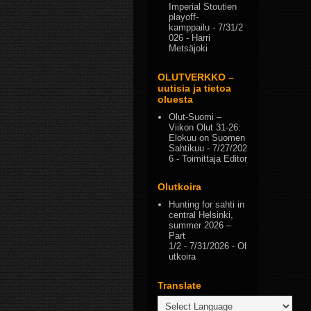
Imperial Stoutien
playoff-
kamppailu
- 7/31/2
026
- Harri
Metsäjoki
OLUTVERKKO –
uutisia ja tietoa
oluesta
Olut-Suomi –
Viikon Olut 31-26:
Elokuu on Suomen
Sahtikuu
- 7/27/202
6
- Toimittaja Editor
Olutkoira
Hunting for sahti in
central Helsinki,
summer 2026 –
Part
1/2
- 7/31/2026
- Ol
utkoira
Translate