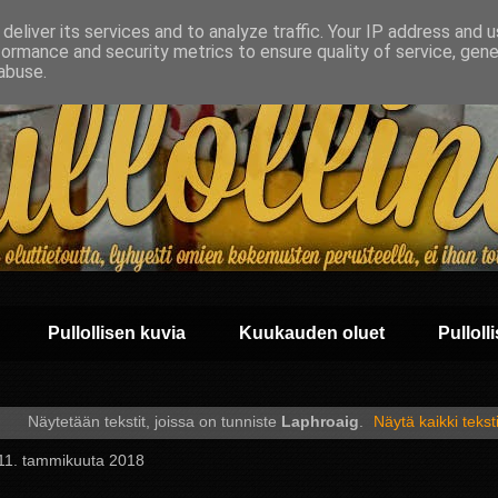
deliver its services and to analyze traffic. Your IP address and 
formance and security metrics to ensure quality of service, gen
abuse.
Pullollisen kuvia
Kuukauden oluet
Pullolli
Näytetään tekstit, joissa on tunniste
Laphroaig
.
Näytä kaikki teksti
 11. tammikuuta 2018