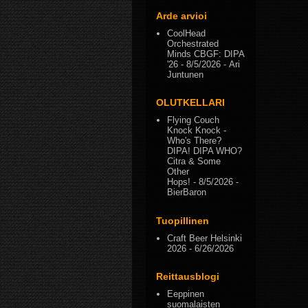
Arde arvioi
CoolHead
Orchestrated
Minds CBGF: DIPA
'26
- 8/5/2026
- Ari
Juntunen
OLUTKELLARI
Flying Couch
Knock Knock -
Who's There?
DIPA! DIPA WHO?
Citra & Some
Other
Hops!
- 8/5/2026
-
BierBaron
Tuopillinen
Craft Beer Helsinki
2026
- 6/26/2026
Reittausblogi
Eeppinen
suomalaisten