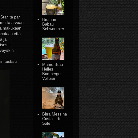
Starilta pari
Bruman
, mutta arvaan
Babau
ikä makukaan
Schwarzbier
anotaan että
a ja
isesti
iväyskin
iin tuoksu
Mahrs Bräu
Helles
Bamberger
Vollbier
Birra Messina
Cristalli di
Sale