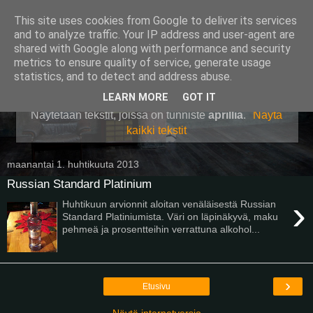
This site uses cookies from Google to deliver its services
Pullollinen
and to analyze traffic. Your IP address and user-agent are
shared with Google along with performance and security
metrics to ensure quality of service, generate usage
statistics, and to detect and address abuse.
▼
LEARN MORE
GOT IT
Näytetään tekstit, joissa on tunniste
aprilliä
.
Näytä
kaikki tekstit
maanantai 1. huhtikuuta 2013
Russian Standard Platinium
›
Huhtikuun arvionnit aloitan venäläisestä Russian
Standard Platiniumista. Väri on läpinäkyvä, maku
pehmeä ja prosentteihin verrattuna alkohol...
›
Etusivu
Näytä internetversio