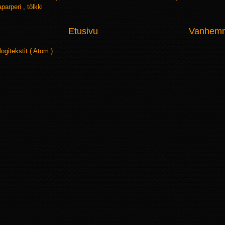
aparperi
,
tölkki
Etusivu
Vanhemma
logitekstit ( Atom )