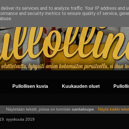
deliver its services and to analyze traffic. Your IP address and 
formance and security metrics to ensure quality of service, gen
abuse.
Pullollisen kuvia
Kuukauden oluet
Pullolli
Näytetään tekstit, joissa on tunniste
cantaloupe
.
Näytä kaikki tekst
 19. syyskuuta 2019