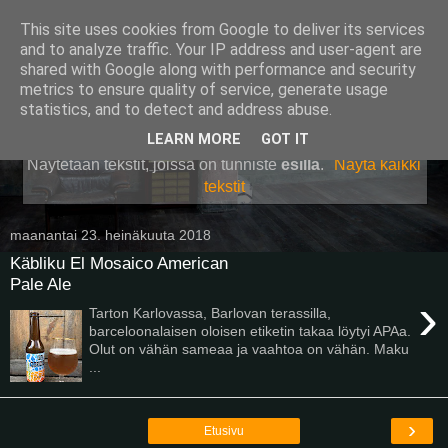
This site uses cookies from Google to deliver its services
Pullollinen
and to analyze traffic. Your IP address and user-agent are
shared with Google along with performance and security
metrics to ensure quality of service, generate usage
statistics, and to detect and address abuse.
▼
LEARN MORE
GOT IT
Näytetään tekstit, joissa on tunniste
esillä
.
Näytä kaikki
tekstit
maanantai 23. heinäkuuta 2018
Käbliku El Mosaico American
Pale Ale
›
Tarton Karlovassa, Barlovan terassilla,
barceloonalaisen oloisen etiketin takaa löytyi APAa.
Olut on vähän sameaa ja vaahtoa on vähän. Maku
...
›
Etusivu