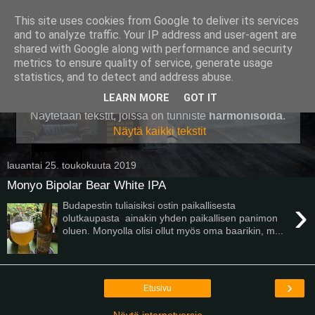
This site uses cookies from Google to deliver its services
Pullollinen
and to analyze traffic. Your IP address and user-agent are
shared with Google along with performance and security
metrics to ensure quality of service, generate usage
statistics, and to detect and address abuse.
▼
LEARN MORE
GOT IT
Näytetään tekstit, joissa on tunniste
harmonisoida
.
Näytä kaikki tekstit
lauantai 25. toukokuuta 2019
Monyo Bipolar Bear White IPA
›
Budapestin tuliaisiksi ostin paikallisesta
olutkaupasta ainakin yhden paikallisen panimon
oluen. Monyolla olisi ollut myös oma baarikin, m...
›
Etusivu
Näytä internetversio